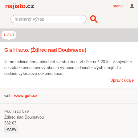
Najisto.cz
menu
ÚVOD
G a H s.r.o. (Ždírec nad Doubravou)
Jsme rodinná firma působící ve strojírenství déle než 20 let. Zabýváme
se zakázkovou kovovýrobou a výrobou jednoúčelových strojů dle
dodané výkresové dokumentace.
Upravit údaje
web:
www.gah.cz
Pod Tratí 579
Ždírec nad Doubravou
582 63
MAPA