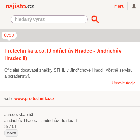
Najisto.cz
menu
ÚVOD
Protechnika s.r.o. (Jindřichův Hradec - Jindřichův
Hradec II)
Oficiální dodavatel značky STIHL v Jindřichově Hradci, včetně servisu
a poradenství.
Upravit údaje
web:
www.pro-technika.cz
Jarošovská 753
Jindřichův Hradec - Jindřichův Hradec II
377 01
MAPA