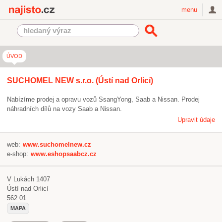
Najisto.cz
menu
ÚVOD
SUCHOMEL NEW s.r.o. (Ústí nad Orlicí)
Nabízíme prodej a opravu vozů SsangYong, Saab a Nissan. Prodej
náhradních dílů na vozy Saab a Nissan.
Upravit údaje
web:
www.suchomelnew.cz
e-shop:
www.eshopsaabcz.cz
V Lukách 1407
Ústí nad Orlicí
562 01
MAPA