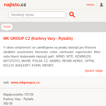
Najisto.cz
menu
ÚVOD
MK GROUP CZ (Karlovy Vary - Rybáře)
V oboru strojírenství se zaměřujeme na prodej nástrojů pro třískové
obrábění: soustružení, frézování, vrtání, závitování, zapichování. Mezi
naše hlavní dodavatele nástrojů patří: ARNO, WTE, KEMMLER,
MITUTOYO, MAHR, POLAK CZ, NABRU, REIME-NORIS, SPPW,
KELCH, BöHLERIT, KOHN, WENDT.
Upravit údaje
web:
www.mkgroupcz.cz
Majakovského 707/29
Karlovy Vary - Rybáře
360 05