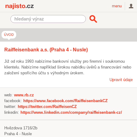
Najisto.cz
menu
ÚVOD
Raiffeisenbank a.s. (Praha 4 - Nusle)
Již od roku 1993 nabízíme bankovní služby pro firemní i soukromou
klientelu. Nabízíme například širokou nabídku úvěrů a financování nebo
založení spořícího účtu s výhodným úrokem.
Upravit údaje
web:
www.rb.cz
facebook:
https://www.facebook.com/RaiffeisenbankCZ
twitter:
https://twitter.com/RaiffeisenCZ
linkedin:
https://www.linkedin.com/company/raiffeisenbank-cz/
Hvězdova 1716/2b
Praha 4 - Nusle