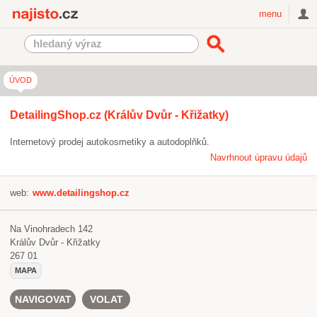
Najisto.cz
menu
ÚVOD
DetailingShop.cz (Králův Dvůr - Křižatky)
Internetový prodej autokosmetiky a autodoplňků.
Navrhnout úpravu údajů
web:
www.detailingshop.cz
Na Vinohradech 142
Králův Dvůr - Křižatky
267 01
MAPA
NAVIGOVAT
VOLAT