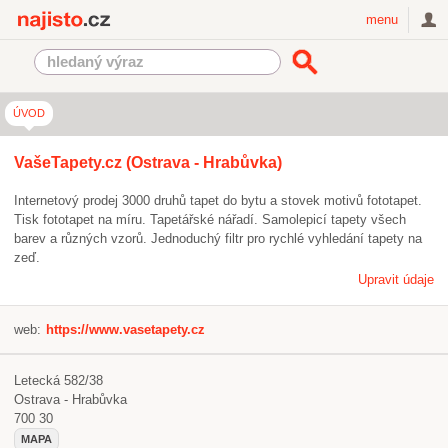
Najisto.cz
menu
ÚVOD
VašeTapety.cz (Ostrava - Hrabůvka)
Internetový prodej 3000 druhů tapet do bytu a stovek motivů fototapet.
Tisk fototapet na míru. Tapetářské nářadí. Samolepicí tapety všech
barev a různých vzorů. Jednoduchý filtr pro rychlé vyhledání tapety na
zeď.
Upravit údaje
web:
https://www.vasetapety.cz
Letecká 582/38
Ostrava - Hrabůvka
700 30
MAPA