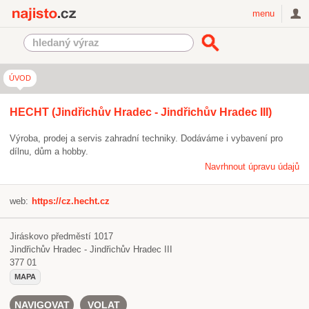
Najisto.cz
menu
ÚVOD
HECHT (Jindřichův Hradec - Jindřichův Hradec III)
Výroba, prodej a servis zahradní techniky. Dodáváme i vybavení pro
dílnu, dům a hobby.
Navrhnout úpravu údajů
web:
https://cz.hecht.cz
Jiráskovo předměstí 1017
Jindřichův Hradec - Jindřichův Hradec III
377 01
MAPA
NAVIGOVAT
VOLAT