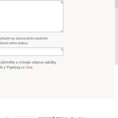
uhlasím se zpracováním osobních
ězení mého dotazu.
Zaškrtněte a získejte zdarma nabídky
lů z Poptávej.cz
více