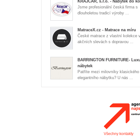
KRAJCAR, s.r.o. - Nábytek do k
Jsme profesionální česká firma s
dlouholetou tradicí výroby ...
MatraceX.cz - Matrace na míru
České matrace z vlastní kolekce 
akčních slevách s dopravou ...
BARRINGTON FURNITURE- Luxu
nábytek
Patříte mezi milovníky klasického
elegantního nábytku? U nás ...
Všechny kontakty