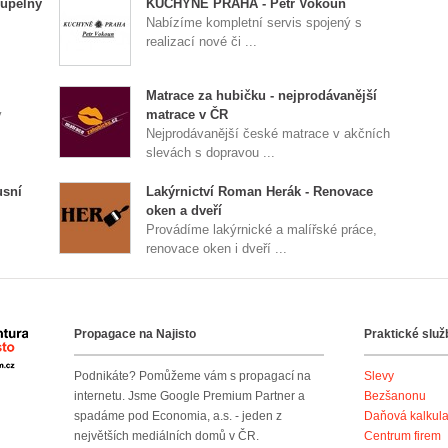
oupelny
KUCHYNĚ PRAHA - Petr Vokoun
Nabízíme kompletní servis spojený s
realizací nové či ...
Matrace za hubičku - nejprodávanější
v
matrace v ČR
Nejprodávanější české matrace v akčních
slevách s dopravou ...
sní
Lakýrnictví Roman Herák - Renovace
oken a dveří
Provádíme lakýrnické a malířské práce,
renovace oken i dveří ...
Propagace na Najisto
Praktické služ
Agentura Najisto
Podnikáte? Pomůžeme vám s propagací na
Slevy
internetu. Jsme Google Premium Partner a
Bezšanonu
spadáme pod Economia, a.s. - jeden z
Daňová kalkul
největších mediálních domů v ČR.
Centrum firem