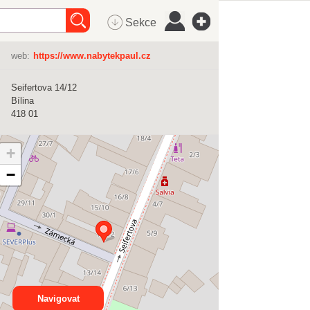
Sekce
web:
https://www.nabytekpaul.cz
Seifertova 14/12
Bílina
418 01
+
−
Navigovat