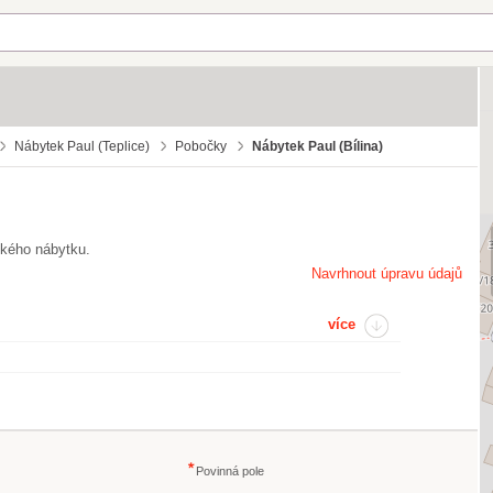
Nábytek Paul (Teplice)
Pobočky
Nábytek Paul (Bílina)
ského nábytku.
Navrhnout úpravu údajů
více
Povinná pole