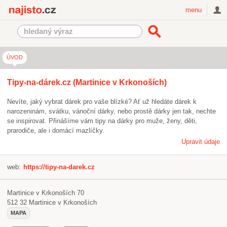
Najisto.cz
menu
ÚVOD
Tipy-na-dárek.cz (Martinice v Krkonoších)
Nevíte, jaký vybrat dárek pro vaše blízké? Ať už hledáte dárek k
narozeninám, svátku, vánoční dárky, nebo prostě dárky jen tak, nechte
se inspirovat. Přinášíme vám tipy na dárky pro muže, ženy, děti,
prarodiče, ale i domácí mazlíčky.
Upravit údaje
web:
https://tipy-na-darek.cz
Martinice v Krkonoších 70
512 32
Martinice v Krkonoších
MAPA