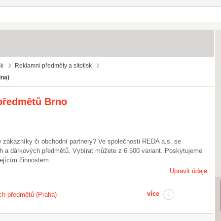
sk
Reklamní předměty a sítotisk
ina)
 předmětů Brno
é zákazníky či obchodní partnery? Ve společnosti REDA a.s. se
 a dárkových předmětů. Vybírat můžete z 6 500 variant. Poskytujeme
sejícím činnostem.
Upravit údaje
více
ch předmětů (Praha)