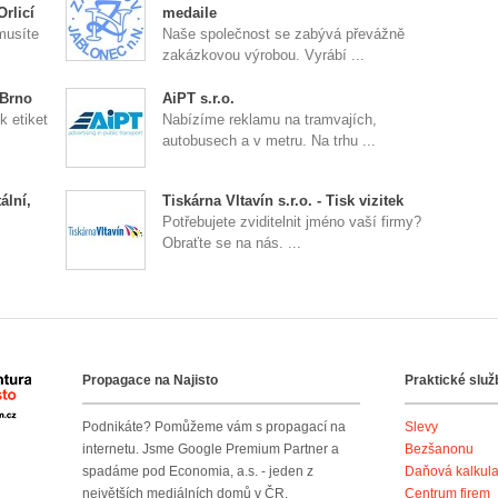
Orlicí
medaile
musíte
Naše společnost se zabývá převážně
zakázkovou výrobou. Vyrábí ...
 Brno
AiPT s.r.o.
k etiket
Nabízíme reklamu na tramvajích,
autobusech a v metru. Na trhu ...
ální,
Tiskárna Vltavín s.r.o. - Tisk vizitek
Potřebujete zviditelnit jméno vaší firmy?
Obraťte se na nás. ...
Propagace na Najisto
Praktické služ
Agentura Najisto
Podnikáte? Pomůžeme vám s propagací na
Slevy
internetu. Jsme Google Premium Partner a
Bezšanonu
spadáme pod Economia, a.s. - jeden z
Daňová kalkul
největších mediálních domů v ČR.
Centrum firem