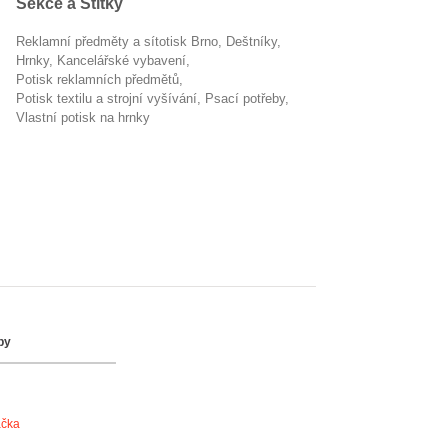
Sekce a Štítky
Reklamní předměty a sítotisk Brno
deštníky
hrnky
kancelářské vybavení
potisk reklamních předmětů
Potisk textilu a strojní vyšívání
psací potřeby
vlastní potisk na hrnky
by
ačka