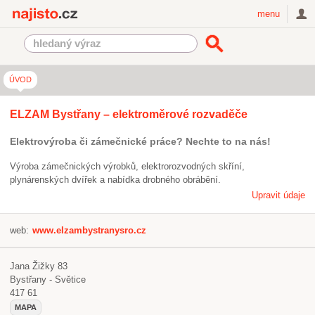
Najisto.cz
menu
ÚVOD
ELZAM Bystřany – elektroměrové rozvaděče
Elektrovýroba či zámečnické práce? Nechte to na nás!
Výroba zámečnických výrobků, elektrorozvodných skříní,
plynárenských dvířek a nabídka drobného obrábění.
Upravit údaje
web:
www.elzambystranysro.cz
Jana Žižky 83
Bystřany - Světice
417 61
MAPA