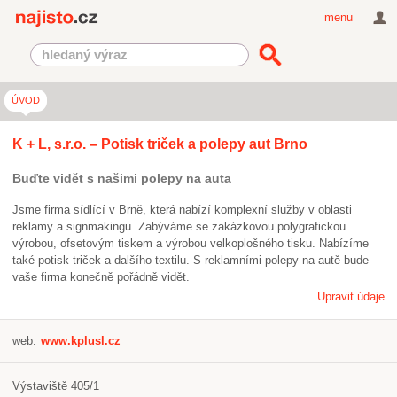
Najisto.cz
menu
ÚVOD
K + L, s.r.o. – Potisk triček a polepy aut Brno
Buďte vidět s našimi polepy na auta
Jsme firma sídlící v Brně, která nabízí komplexní služby v oblasti
reklamy a signmakingu. Zabýváme se zakázkovou polygrafickou
výrobou, ofsetovým tiskem a výrobou velkoplošného tisku. Nabízíme
také potisk triček a dalšího textilu. S reklamními polepy na autě bude
vaše firma konečně pořádně vidět.
Upravit údaje
web:
www.kplusl.cz
Výstaviště 405/1