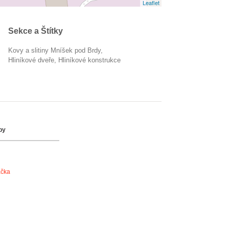
Leaflet
Sekce a Štítky
Kovy a slitiny Mníšek pod Brdy
hliníkové dveře
hliníkové konstrukce
by
ačka