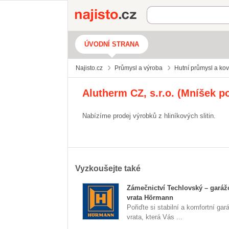
Najisto.cz
ÚVODNÍ STRANA
Najisto.cz
Průmysl a výroba
Hutní průmysl a ko
Alutherm CZ, s.r.o. (Mníšek p
Nabízíme prodej výrobků z hliníkových slitin.
Vyzkoušejte také
Zámečnictví Techlovský – garáž
vrata Hörmann
Pořiďte si stabilní a komfortní ga
vrata, která Vás ...