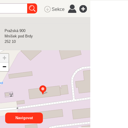
Sekce
Pražská 900
Mníšek pod Brdy
252 10
+
−
Navigovat