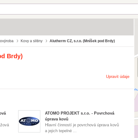
vovýroba
Kovy a slitiny
Alutherm CZ, s.r.o. (Mníšek pod Brdy)
od Brdy)
Upravit údaje
ová
ATOMO PROJEKT s.r.o. - Povrchová
úprava kovů
rážová
Hlavní činností je povrchová úprava kovů
a jejich tepelné ...