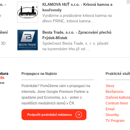
. -
KLAMOVA HUŤ s.r.o. - Krbová kamna a
kouřovody
e
Vyrábíme a prodáváme krbová kamna na
dřevo PRINC, krbová kamna ...
álení
Besta Trade, s.r.o. - Zpracování plechů
Frýdek-Místek
, 3D
Společnost Besta Trade, s. r. o. působí
na tuzemském trhu již od ...
Propagace na Najisto
Praktické služ
Agentura Najisto
Podnikáte? Pomůžeme vám s propagací na
Slevy
internetu. Jsme Google Premium Partner a
Bezšanonu
spadáme pod Economia, a.s. - jeden z
Daňová kalkul
největších mediálních domů v ČR.
Centrum firem
Email
Podpořit podnikání reklamou
Slovníky
TV Program