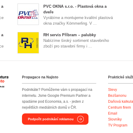
 a
PVC OKNA s.r.o. - Plastová okna a
dveře
ce
Vyrábíme a montujeme kvalitní plastová
okna značky Kömmerling. V ...
 a
RH servis Příbram – palubky
Nabízíme široký sortiment stavebního
ce
zboží pro stavební firmy i ...
Propagace na Najisto
Praktické služ
Agentura Najisto
Podnikáte? Pomůžeme vám s propagací na
Slevy
internetu. Jsme Google Premium Partner a
Bezšanonu
spadáme pod Economia, a.s. - jeden z
Daňová kalkul
největších mediálních domů v ČR.
Centrum firem
Email
Podpořit podnikání reklamou
Slovníky
TV Program