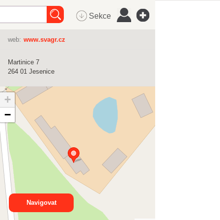
Sekce
web:
www.svagr.cz
Martinice 7
264 01
Jesenice
+
−
Navigovat