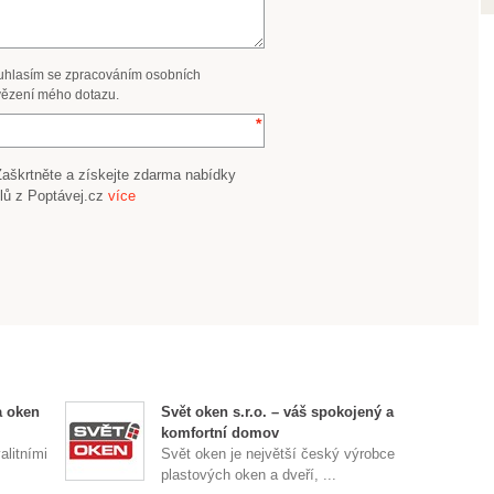
uhlasím se zpracováním osobních
ězení mého dotazu.
Zaškrtněte a získejte zdarma nabídky
lů z Poptávej.cz
více
a oken
Svět oken s.r.o. – váš spokojený a
komfortní domov
alitními
Svět oken je největší český výrobce
plastových oken a dveří, ...