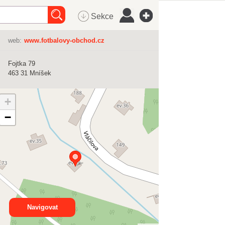
Sekce
web:
www.fotbalovy-obchod.cz
Fojtka 79
463 31
Mníšek
+
−
Navigovat