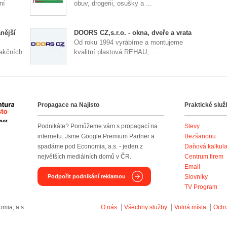
ní
obuv, drogerii, osušky a ...
nější
DOORS CZ,s.r.o. - okna, dveře a vrata
Od roku 1994 vyrábíme a montujeme
 akčních
kvalitní plastová REHAU, ...
Propagace na Najisto
Praktické služ
Agentura Najisto
Podnikáte? Pomůžeme vám s propagací na
Slevy
internetu. Jsme Google Premium Partner a
Bezšanonu
spadáme pod Economia, a.s. - jeden z
Daňová kalkul
největších mediálních domů v ČR.
Centrum firem
Email
Podpořit podnikání reklamou
Slovníky
TV Program
mia, a.s.
O nás
Všechny služby
Volná místa
Ochr