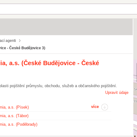
ací agenti
vice - České Budějovice 3)
a, a.s. (České Budějovice - České
lasti pojištění průmyslu, obchodu, služeb a občanského pojištění.
Upravit údaje
více
ia, a.s. (Písek)
ia, a.s. (Tábor)
mia, a.s. (Poděbrady)