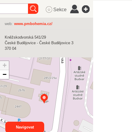
Sekce
web:
www.pmbohemia.cz/
Kněžskodvorská 541/29
České Budějovice - České Budějovice 3
370 04
+
−
Navigovat