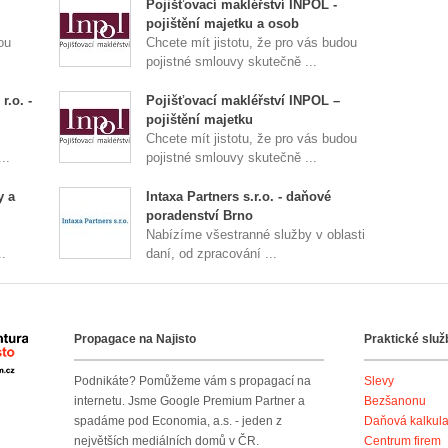
Pojišťovací makléřství INPOL -
pojištění majetku a osob
ou
Chcete mít jistotu, že pro vás budou
pojistné smlouvy skutečně ...
r.o. -
Pojišťovací makléřství INPOL –
pojištění majetku
Chcete mít jistotu, že pro vás budou
..
pojistné smlouvy skutečně ...
y a
Intaxa Partners s.r.o. - daňové
poradenství Brno
Nabízíme všestranné služby v oblasti
.
daní, od zpracování ...
Propagace na Najisto
Praktické služ
Agentura Najisto
Podnikáte? Pomůžeme vám s propagací na
Slevy
internetu. Jsme Google Premium Partner a
Bezšanonu
spadáme pod Economia, a.s. - jeden z
Daňová kalkul
největších mediálních domů v ČR.
Centrum firem