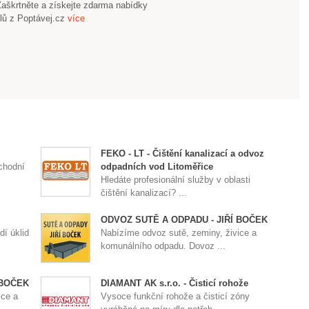
Zaškrtněte a získejte zdarma nabídky
lů z Poptávej.cz
více
FEKO - LT - Čištění kanalizací a odvoz
chodní
odpadních vod Litoměřice
Hledáte profesionální služby v oblasti
čištění kanalizací? ...
ODVOZ SUTĚ A ODPADU - JIŘÍ BOČEK
dí úklid
Nabízíme odvoz sutě, zeminy, živice a
komunálního odpadu. Dovoz ...
 BOČEK
DIAMANT AK s.r.o. - Čisticí rohože
ice a
Vysoce funkční rohože a čisticí zóny