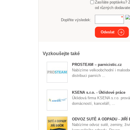
Zasíláte poptávku? 
od různých dodavate
Doplňte výsledek:
Odeslat
Vyzkoušejte také
PROSTEAM – parnicistic.cz
Nabízíme velkoobchodní i maloob
distribuci parních ...
KSENA s.r.o. - Úklidové práce
Úklidová firma KSENA s.r.o. prová
domácností, kanceláří, ...
ODVOZ SUTĚ A ODPADU - JIŘÍ
Nabízíme odvoz sutě, zeminy, živ