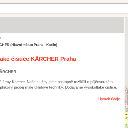
ÄRCHER (Hlavní město Praha - Karlín)
tlaké čističe KÄRCHER Praha
 KÄRCHER
é firmy Kärcher. Naše služby jsme postupně rozšířili o půjčovnu této
oplňkový prodej malé úklidové techniky. Dodáváme vysokotlaké čističe,
Upravit údaje