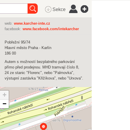
Sekce
web:
www.karcher-inte.cz
facebook:
www.facebook.com/intekarcher
Pobřežní 95/74
Hlavní město Praha - Karlín
186 00
Autem s možností bezplatného parkování
přímo před prodejnou. MHD tramvají číslo 8,
24 ze stanic "Florenc", nebo "Palmovka",
výstupní zastávka "Křižíkova", nebo "Urxova".
+
−