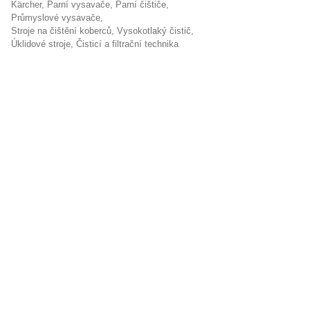
Kärcher
parní vysavače
parní čištiče
průmyslové vysavače
stroje na čištění koberců
vysokotlaký čistič
úklidové stroje
Čisticí a filtrační technika