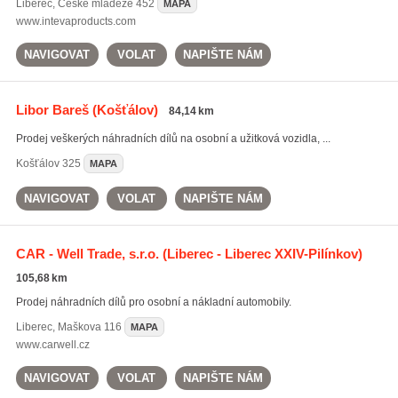
Liberec
,
České mládeže 452
MAPA
www.intevaproducts.com
NAVIGOVAT
VOLAT
NAPIŠTE NÁM
Libor Bareš
(Košťálov)
84,14 km
Prodej veškerých náhradních dílů na osobní a užitková vozidla, ...
Košťálov
325
MAPA
NAVIGOVAT
VOLAT
NAPIŠTE NÁM
CAR - Well Trade, s.r.o.
(Liberec - Liberec XXIV-Pilínkov)
105,68 km
Prodej náhradních dílů pro osobní a nákladní automobily.
Liberec
,
Maškova 116
MAPA
www.carwell.cz
NAVIGOVAT
VOLAT
NAPIŠTE NÁM