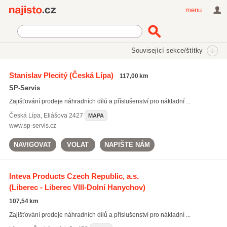
Najisto.cz
menu
SEKCE
ŠTÍTKY
Související sekce/štítky
Najisto.cz
Auto moto
Náhradní díly pro auto-moto
Stanislav Plecitý
(Česká Lípa)
117,00 km
Náhradní díly pro nákladní a užitkové automobily
SP-Servis
On-line prodej náhradních dílů pro nákladní a užitkové automobily
(83)
Zajišťování prodeje náhradních dílů a příslušenství pro nákladní ...
Česká Lípa
,
Eliášova 2427
MAPA
www.sp-servis.cz
NAVIGOVAT
VOLAT
NAPIŠTE NÁM
Inteva Products Czech Republic, a.s.
(Liberec - Liberec VIII-Dolní Hanychov)
107,54 km
Zajišťování prodeje náhradních dílů a příslušenství pro nákladní ...