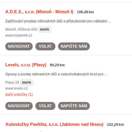
A.D.E.X., s.r.o.
(Mimoň - Mimoň I)
106,49 km
Zajišťování prodeje náhradních dílů a příslušenství pro nákladní ...
Mimoň
,
Křížová 456
MAPA
www.ospanek.cz
NAVIGOVAT
VOLAT
NAPIŠTE NÁM
Levels, s.r.o.
(Plavy)
99,29 km
Opravy a prodej náhradních dílů a vzduchotlakových brzd pro ...
Plavy
28
MAPA
www.levels.cz
další pobočky (1)
NAVIGOVAT
VOLAT
NAPIŠTE NÁM
Autoslužby Pavlišta, s.r.o.
(Jablonec nad Nisou)
102,29 km