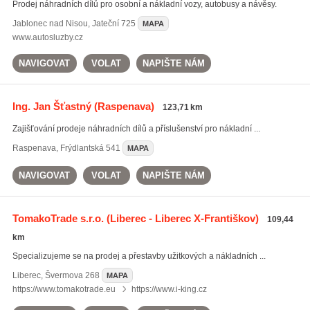
Prodej náhradních dílů pro osobní a nákladní vozy, autobusy a návěsy.
Jablonec nad Nisou
,
Jateční 725
MAPA
www.autosluzby.cz
NAVIGOVAT
VOLAT
NAPIŠTE NÁM
Ing. Jan Šťastný
(Raspenava)
123,71 km
Zajišťování prodeje náhradních dílů a příslušenství pro nákladní ...
Raspenava
,
Frýdlantská 541
MAPA
NAVIGOVAT
VOLAT
NAPIŠTE NÁM
TomakoTrade s.r.o.
(Liberec - Liberec X-Františkov)
109,44
km
Specializujeme se na prodej a přestavby užitkových a nákladních ...
Liberec
,
Švermova 268
MAPA
https://www.tomakotrade.eu
https://www.i-king.cz