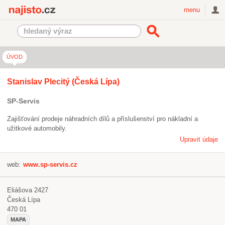
Najisto.cz
menu
ÚVOD
Stanislav Plecitý (Česká Lípa)
SP-Servis
Zajišťování prodeje náhradních dílů a příslušenství pro nákladní a
užitkové automobily.
Upravit údaje
web:
www.sp-servis.cz
Eliášova 2427
Česká Lípa
470 01
MAPA