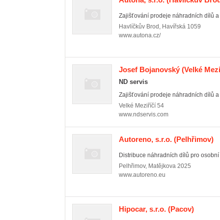
Zajišťování prodeje náhradních dílů a p
Havlíčkův Brod
,
Havířská 1059
www.autona.cz/
Josef Bojanovský
(Velké Mezi
ND servis
Zajišťování prodeje náhradních dílů a p
Velké Meziříčí
54
www.ndservis.com
Autoreno, s.r.o.
(Pelhřimov)
Distribuce náhradních dílů pro osobní 
Pelhřimov
,
Matějkova 2025
www.autoreno.eu
Hipocar, s.r.o.
(Pacov)