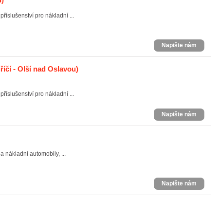
říslušenství pro nákladní ...
Napište nám
říčí - Olší nad Oslavou)
říslušenství pro nákladní ...
Napište nám
a nákladní automobily, ...
Napište nám