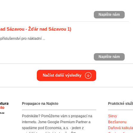
Napište nám
ad Sázavou - Žďár nad Sázavou 1)
říslušenství pro nákladní ...
Napište nám
Načíst další výsledky
Propagace na Najisto
Praktické služ
Agentura Najisto
Podnikáte? Pomůžeme vám s propagací na
Slevy
internetu. Jsme Google Premium Partner a
Bezšanonu
spadáme pod Economia, a.s. - jeden z
Daňová kalkul