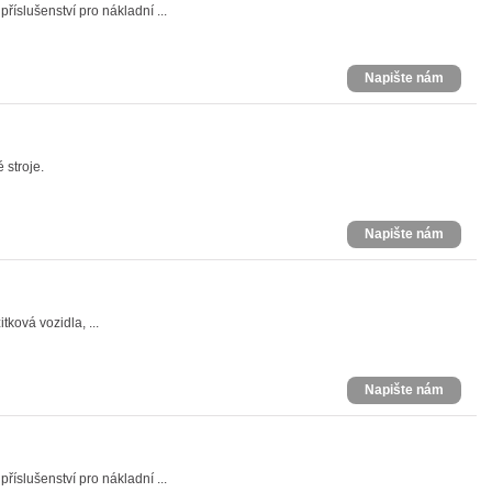
říslušenství pro nákladní ...
Napište nám
 stroje.
Napište nám
tková vozidla, ...
Napište nám
říslušenství pro nákladní ...