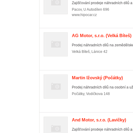
Zajišťování prodeje náhradních dílů a p
Pacov
,
U Autodílen 696
www.hipocar.cz
AG Motor, s.r.o.
(Velká Bíteš)
Prodej náhradních dílů na zemědělské
Velká Bíteš
,
Lánice 42
Martin Ižovský
(Počátky)
Prodej náhradních dílů na osobní a uži
Počátky
,
Vodičkova 148
And Motor, s.r.o.
(Lavičky)
Zajišťování prodeje náhradních dílů a p