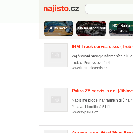
Najisto.cz
ND - Náklad
Auto moto
Díly na automobil
auta
IRM Truck servis, s.r.o.
(Třebí
Zajišťování prodeje náhradních dílů a p
Třebíč
,
Průmyslová 154
www.irmtruckservis.cz
Pakra ZF-servis, s.r.o.
(Jihlav
Nabízíme prodej náhradních dílů na n
Jihlava
,
Heroltická 5111
www.zf-pakra.cz
Autona, s.r.o.
(Havlíčkův Bro