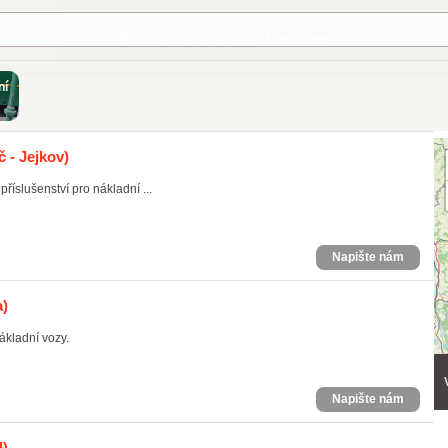
ní
č - Jejkov)
říslušenství pro nákladní ...
Napište nám
a)
ákladní vozy.
Napište nám
d)