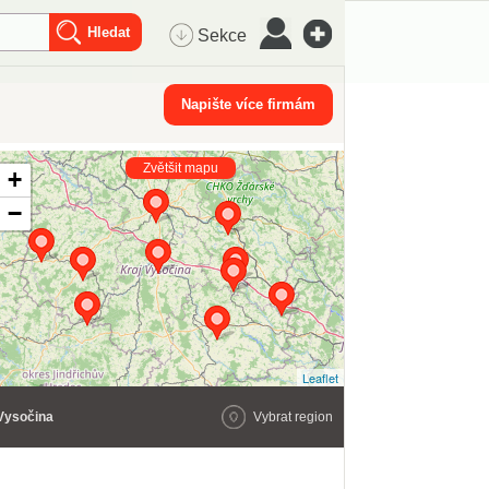
Sekce
Napište více firmám
Zvětšit mapu
+
−
Leaflet
Vysočina
Vybrat region