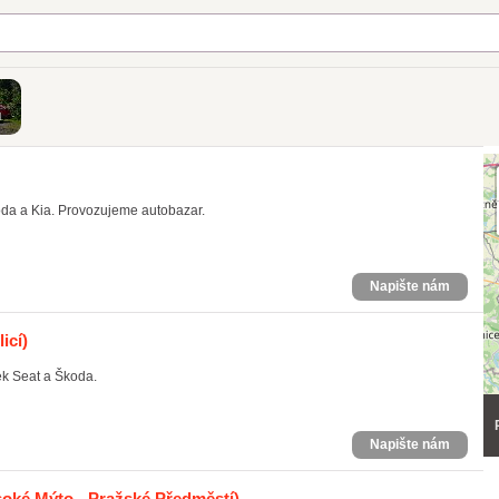
ů
oda a Kia. Provozujeme autobazar.
Napište nám
icí)
ek Seat a Škoda.
Napište nám
oké Mýto - Pražské Předměstí)