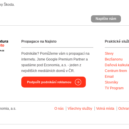
ky Škoda.
Napište nám
Propagace na Najisto
Praktické služ
Agentura Najisto
Podnikáte? Pomůžeme vám s propagací na
Slevy
internetu. Jsme Google Premium Partner a
Bezšanonu
spadáme pod Economia, a.s. - jeden z
Daňová kalkul
největších mediálních domů v ČR.
Centrum firem
Email
Podpořit podnikání reklamou
Slovníky
TV Program
omia, a.s.
O nás
Všechny služby
Volná místa
Ochra