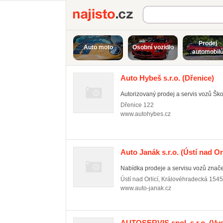
Najisto.cz
Prodej
Auto moto
Osobní vozidlo
automobil
Auto Hybeš s.r.o.
(Dřenice)
Autorizovaný prodej a servis vozů Šk
Dřenice
122
www.autohybes.cz
Auto Janák s.r.o.
(Ústí nad Orl
Nabídka prodeje a servisu vozů znač
Ústí nad Orlicí
,
Královéhradecká 1545
www.auto-janak.cz
AUTOSERVIS spol. s r.o.
(Vys