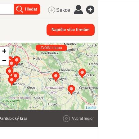
Sekce
Napište více firmám
Zvětšit mapu
+
−
Leaflet
Pardubický kraj
Vybrat region