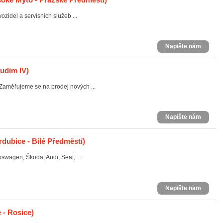
ozidel a servisních služeb ...
Napište nám
udim IV)
aměřujeme se na prodej nových ...
Napište nám
dubice - Bílé Předměstí)
kswagen, Škoda, Audi, Seat, ...
Napište nám
 - Rosice)