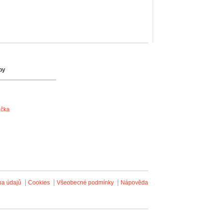
by
ačka
na údajů
Cookies
Všeobecné podmínky
Nápověda