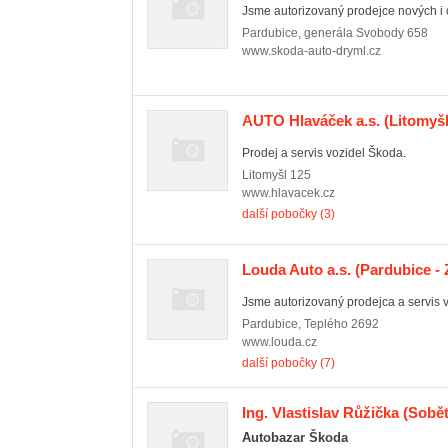
Jsme autorizovaný prodejce nových i o
Pardubice
,
generála Svobody 658
www.skoda-auto-dryml.cz
AUTO Hlaváček a.s.
(Litomyšl
Prodej a servis vozidel Škoda.
Litomyšl
125
www.hlavacek.cz
další pobočky (3)
Louda Auto a.s.
(Pardubice - 
Jsme autorizovaný prodejca a servis 
Pardubice
,
Teplého 2692
www.louda.cz
další pobočky (7)
Ing. Vlastislav Růžička
(Sobět
Autobazar Škoda