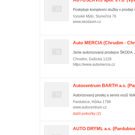
Poskytuje komplexní služby v prodeji v
Vysoké Mýto
,
Slunečná 76
www.skodavm.cz
Auto MERCIA
(Chrudim - Chr
Jsme autorizovaný prodejce ŠKODA. Z
Chrudim
,
Dašická 1228
https://www.automercia.cz
Autocentrum BARTH a.s.
(Par
Autorizovaný prodej a servis vozů Vol
Pardubice
,
Hůrka 1798
www.autocentrum.cz
další pobočky (2)
AUTO DRYML a.s.
(Pardubice