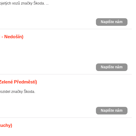
jetých vozů značky Škoda. ...
Napište nám
 - Nedošín)
Napište nám
Zelené Předměstí)
vozidel značky Škoda.
Napište nám
uchy)