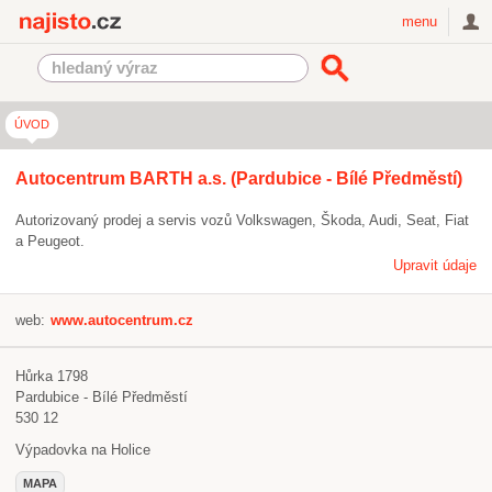
Najisto.cz
menu
ÚVOD
Autocentrum BARTH a.s. (Pardubice - Bílé Předměstí)
Autorizovaný prodej a servis vozů Volkswagen, Škoda, Audi, Seat, Fiat
a Peugeot.
Upravit údaje
web:
www.autocentrum.cz
Hůrka 1798
Pardubice - Bílé Předměstí
530 12
Výpadovka na Holice
MAPA