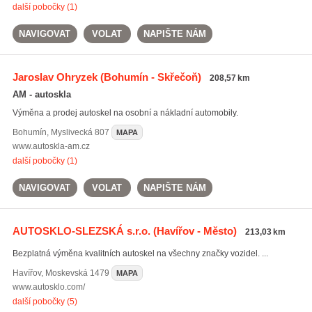
další pobočky (1)
NAVIGOVAT
VOLAT
NAPIŠTE NÁM
Jaroslav Ohryzek
(Bohumín - Skřečoň)
208,57 km
AM - autoskla
Výměna a prodej autoskel na osobní a nákladní automobily.
Bohumín
,
Myslivecká 807
MAPA
www.autoskla-am.cz
další pobočky (1)
NAVIGOVAT
VOLAT
NAPIŠTE NÁM
AUTOSKLO-SLEZSKÁ s.r.o.
(Havířov - Město)
213,03 km
Bezplatná výměna kvalitních autoskel na všechny značky vozidel. ...
Havířov
,
Moskevská 1479
MAPA
www.autosklo.com/
další pobočky (5)