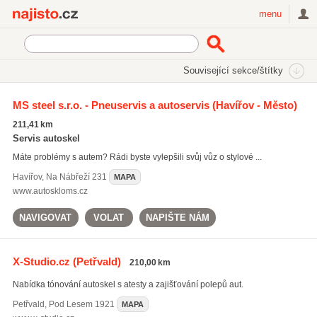
Najisto.cz
menu
SEKCE
ŠTÍTKY
Související sekce/štítky
Najisto.cz
Auto moto
MS steel s.r.o. - Pneuservis a autoservis
(Havířov - Město)
Příslušenství a doplňky pro motorová vozidla
Autoskla a autofólie
211,41 km
On-line prodej autoskel a autofólií
(10)
Servis autoskel
Máte problémy s autem? Rádi byste vylepšili svůj vůz o stylové ...
Havířov
,
Na Nábřeží 231
MAPA
www.autoskloms.cz
NAVIGOVAT
VOLAT
NAPIŠTE NÁM
X-Studio.cz
(Petřvald)
210,00 km
Nabídka tónování autoskel s atesty a zajišťování polepů aut.
Petřvald
,
Pod Lesem 1921
MAPA