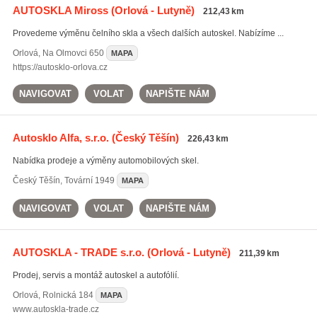
AUTOSKLA Miross
(Orlová - Lutyně)
212,43 km
Provedeme výměnu čelního skla a všech dalších autoskel. Nabízíme ...
Orlová
,
Na Olmovci 650
MAPA
https://autosklo-orlova.cz
NAVIGOVAT
VOLAT
NAPIŠTE NÁM
Autosklo Alfa, s.r.o.
(Český Těšín)
226,43 km
Nabídka prodeje a výměny automobilových skel.
Český Těšín
,
Tovární 1949
MAPA
NAVIGOVAT
VOLAT
NAPIŠTE NÁM
AUTOSKLA - TRADE s.r.o.
(Orlová - Lutyně)
211,39 km
Prodej, servis a montáž autoskel a autofólií.
Orlová
,
Rolnická 184
MAPA
www.autoskla-trade.cz