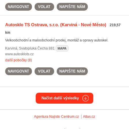
NAVIGOVAT
VOLAT
NAPIŠTE NÁM
Autosklo TS Ostrava, s.r.o.
(Karviná - Nové Město)
219,57
km
Velkoobchodní a maloobchodní prodej, montáž a opravy autoskel.
Karviná
,
Svatopluka Čecha 881
MAPA
www.autosklots.cz
další pobočky (8)
NAVIGOVAT
VOLAT
NAPIŠTE NÁM
Načíst další výsledky
Agentura Najisto
Centrum.cz
Atlas.cz