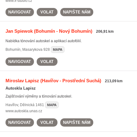
www.x-studio.cz
NAVIGOVAT
VOLAT
NAPIŠTE NÁM
Jan Spiewok
(Bohumín - Nový Bohumín)
206,91 km
Nabídka tónování autoskel a aplikací autofólií.
Bohumín
,
Masarykova 928
MAPA
NAVIGOVAT
VOLAT
Miroslav Lapisz
(Havířov - Prostřední Suchá)
213,09 km
Autoskla Lapisz
Zajišťování výměny a tónování autoskel.
Havířov
,
Dělnická 1461
MAPA
www.autoskla.unas.cz
NAVIGOVAT
VOLAT
NAPIŠTE NÁM