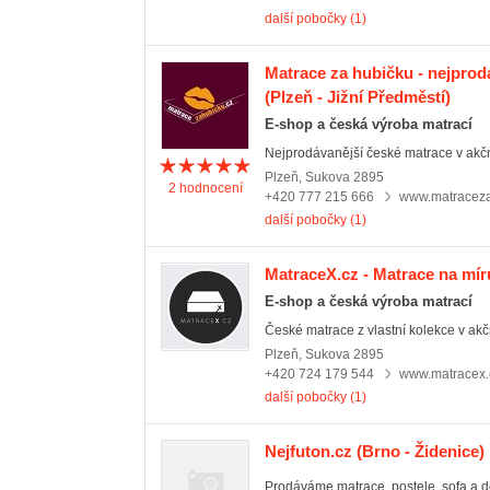
další pobočky (1)
Matrace za hubičku - nejprod
(Plzeň - Jižní Předměstí)
E-shop a česká výroba matrací
Nejprodávanější české matrace v akčn
Plzeň
,
Sukova 2895
2
hodnocení
+420 777 215 666
www.matraceza
další pobočky (1)
MatraceX.cz - Matrace na mír
E-shop a česká výroba matrací
České matrace z vlastní kolekce v akč
Plzeň
,
Sukova 2895
+420 724 179 544
www.matracex.
další pobočky (1)
Nejfuton.cz
(Brno - Židenice)
Prodáváme matrace, postele, sofa a d