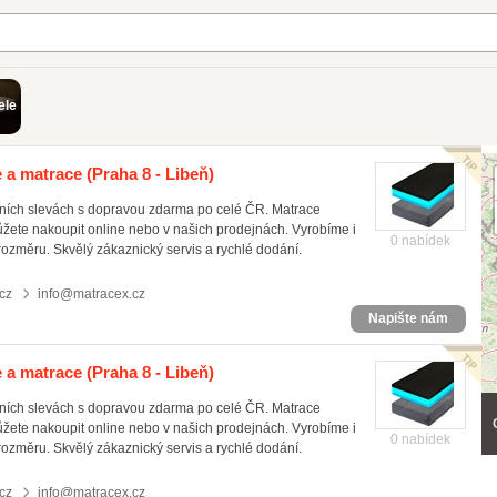
ele
e a matrace
(Praha 8 - Libeň)
čních slevách s dopravou zdarma po celé ČR. Matrace
ůžete nakoupit online nebo v našich prodejnách. Vyrobíme i
0 nabídek
rozměru. Skvělý zákaznický servis a rychlé dodání.
cz
info@matracex.cz
Napište nám
e a matrace
(Praha 8 - Libeň)
čních slevách s dopravou zdarma po celé ČR. Matrace
ůžete nakoupit online nebo v našich prodejnách. Vyrobíme i
0 nabídek
rozměru. Skvělý zákaznický servis a rychlé dodání.
cz
info@matracex.cz