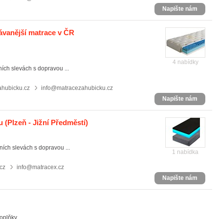
Napište nám
ávanější matrace v ČR
4 nabídky
ích slevách s dopravou ...
hubicku.cz
info@matracezahubicku.cz
Napište nám
u
(Plzeň - Jižní Předměstí)
ních slevách s dopravou ...
1 nabídka
cz
info@matracex.cz
Napište nám
oplňky.