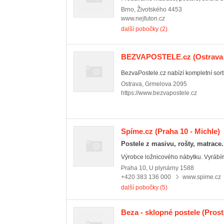
Brno
,
Životského 4453
www.nejfuton.cz
další pobočky (2)
BEZVAPOSTELE.cz
(Ostrava
BezvaPostele.cz nabízí kompletní sorti
Ostrava
,
Grmelova 2095
https://www.bezvapostele.cz
Spíme.cz
(Praha 10 - Michle)
Postele z masivu, rošty, matrace
Výrobce ložnicového nábytku. Vyrábíme
Praha 10
,
U plynárny 1588
+420 383 136 000
www.spime.cz
další pobočky (5)
Beza - sklopné postele
(Prost