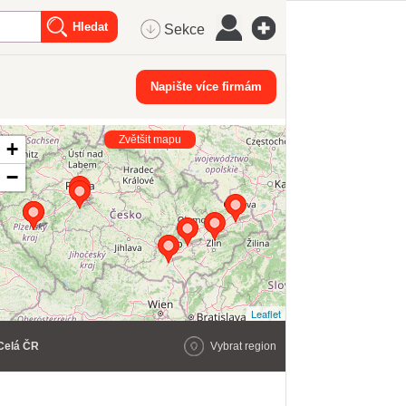
Sekce
Napište více firmám
Zvětšit mapu
+
−
Leaflet
Celá ČR
Vybrat region