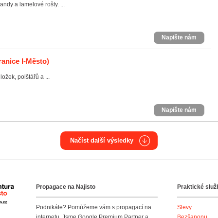
andy a lamelové rošty. ...
Napište nám
ranice I-Město)
žek, polštářů a ...
Napište nám
Načíst další výsledky
Propagace na Najisto
Praktické služ
Agentura Najisto
Podnikáte? Pomůžeme vám s propagací na
Slevy
internetu. Jsme Google Premium Partner a
Bezšanonu