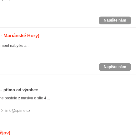
Napište nám
 - Mariánské Hory)
ment nábytku a ...
Napište nám
... přímo od výrobce
 postele z masivu o síle 4 ...
info@spime.cz
ějov)