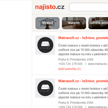
Najisto.cz
Bydlení
Nábytek
Ložnice, post
MatraceX.cz - ložnice, postel
České matrace z vlastní kolekce v ak
ověřené více jak 70 000 zákazníky. M
atypické matrace na míru v jakémkoli 
Praha 8
,
Primátorská 1569
+420 724 179 544
www.matracex.
další pobočky (1)
MatraceX.cz - ložnice, postel
České matrace z vlastní kolekce v ak
ověřené více jak 70 000 zákazníky. M
atypické matrace na míru v jakémkoli 
Praha 8
,
Primátorská 1569
+420 724 179 544
www.matracex.