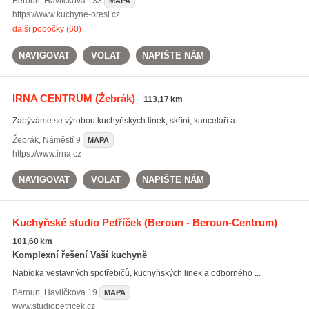
Beroun
,
Havlíčkova 133
MAPA
https://www.kuchyne-oresi.cz
další pobočky (60)
NAVIGOVAT
VOLAT
NAPIŠTE NÁM
IRNA CENTRUM
(Žebrák)
113,17 km
Zabýváme se výrobou kuchyňských linek, skříní, kanceláří a ...
Žebrák
,
Náměstí 9
MAPA
https://www.irna.cz
NAVIGOVAT
VOLAT
NAPIŠTE NÁM
Kuchyňské studio Petříček
(Beroun - Beroun-Centrum)
101,60 km
Komplexní řešení Vaší kuchyně
Nabídka vestavných spotřebičů, kuchyňských linek a odborného ...
Beroun
,
Havlíčkova 19
MAPA
www.studiopetricek.cz