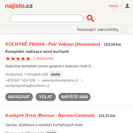
Najisto.cz
menu
SEKCE
ŠTÍTKY
Související sekce/štítky
Najisto.cz
Bydlení
Stavba a rekonstrukce
Kuchyňská studia
KUCHYNĚ PRAHA - Petr Vokoun
(Hostomice)
102,50 km
3D návrhy kuchyní
(28)
Kompletní realizace nové kuchyně
1
hodnocení
Nabízíme kompletní servis spojený s realizací nové či ...
Hostomice
,
V Koutech 185
MAPA
+420 607 524 028
www.kuchynepraha.cz
kuchynepraha@centrum.cz
NAVIGOVAT
VOLAT
NAPIŠTE NÁM
Kuchyně Oresi
(Beroun - Beroun-Centrum)
101,51 km
Výroba, distribuce a montáže kuchyňských linek.