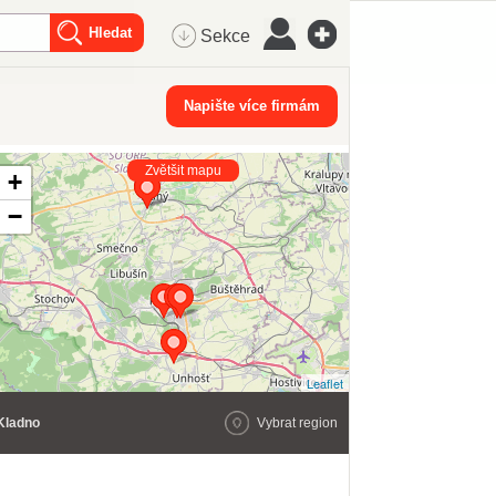
Sekce
Napište více firmám
Zvětšit mapu
+
−
Leaflet
Kladno
Vybrat region