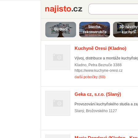
Najisto.cz
Stavba,
3D návrhy
Bydlení
rekonstrukce
kuchyní
Kuchyně Oresi
(Kladno)
Vývoj, distribuce a montáže kuchyňský
Kladno
,
Petra Bezruče 3388
https://www.kuchyne-oresi.cz
další pobočky (60)
Geka cz, s.r.o.
(Slaný)
Provozování kuchyňského studia a zaj
Slaný
,
Brožovského 1127
Marie Dondová
(Kladno - Kro