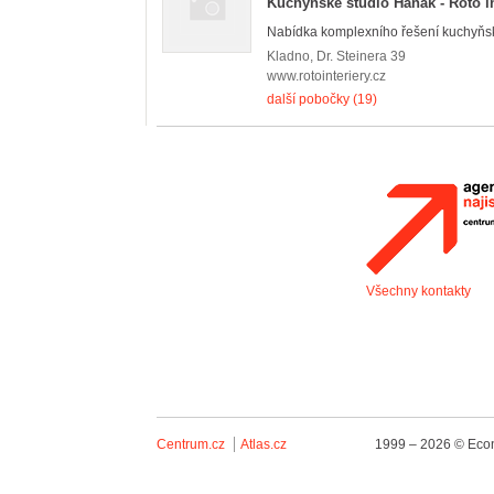
Kuchyňské studio Hanák - Roto in
Nabídka komplexního řešení kuchyňský
Kladno
,
Dr. Steinera 39
www.rotointeriery.cz
další pobočky (19)
Všechny kontakty
Centrum.cz
Atlas.cz
1999 – 2026 © Econ