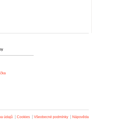
by
ačka
na údajů
Cookies
Všeobecné podmínky
Nápověda