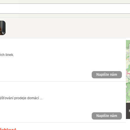
ch linek.
Napište nám
išťování prodeje domácí ...
Napište nám
čehlavy)