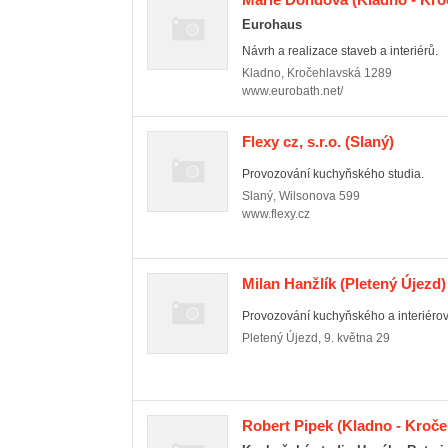
Eurohaus
Návrh a realizace staveb a interiérů.
Kladno
,
Kročehlavská 1289
www.eurobath.net/
Flexy cz, s.r.o.
(Slaný)
Provozování kuchyňského studia.
Slaný
,
Wilsonova 599
www.flexy.cz
Milan Hanžlík
(Pletený Újezd)
Provozování kuchyňského a interiérov
Pletený Újezd
,
9. května 29
Robert Pipek
(Kladno - Kroče