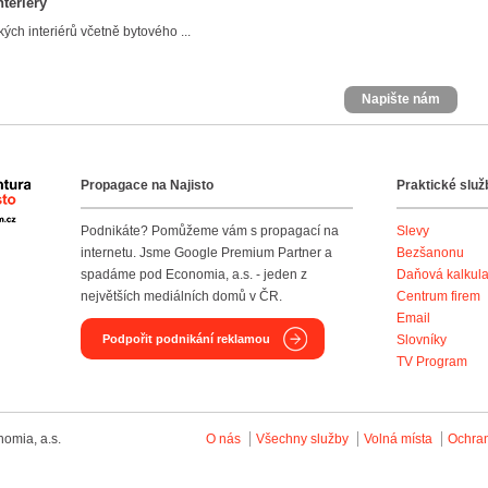
teriery
ch interiérů včetně bytového ...
Napište nám
Propagace na Najisto
Praktické služ
Agentura Najisto
Podnikáte? Pomůžeme vám s propagací na
Slevy
internetu. Jsme Google Premium Partner a
Bezšanonu
spadáme pod Economia, a.s. - jeden z
Daňová kalkul
největších mediálních domů v ČR.
Centrum firem
Email
Podpořit podnikání reklamou
Slovníky
TV Program
omia, a.s.
O nás
Všechny služby
Volná místa
Ochra