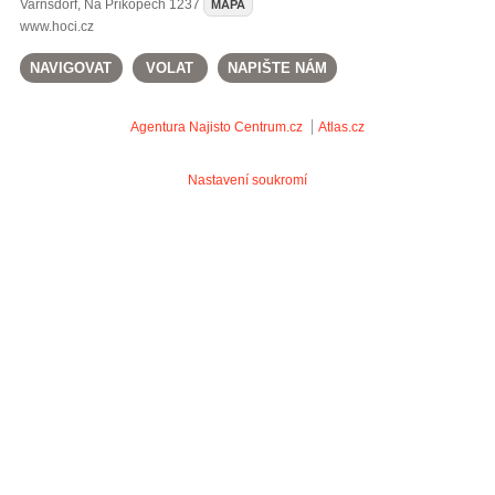
Varnsdorf
,
Na Příkopech 1237
MAPA
www.hoci.cz
NAVIGOVAT
VOLAT
NAPIŠTE NÁM
Agentura Najisto
Centrum.cz
Atlas.cz
Nastavení soukromí