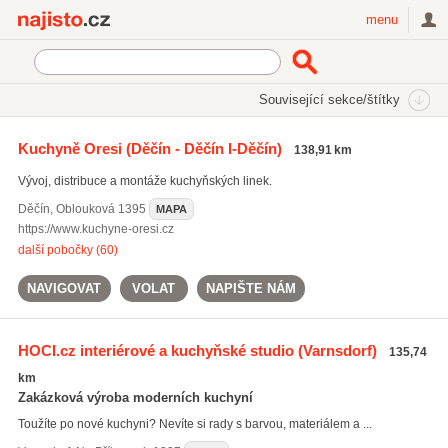
Najisto.cz
menu
SEKCE
ŠTÍTKY
Související sekce/štítky
Najisto.cz
Bydlení
Stavba a rekonstrukce
Kuchyňská studia
Kuchyně Oresi
(Děčín - Děčín I-Děčín)
138,91 km
3D návrhy kuchyní
(28)
Vývoj, distribuce a montáže kuchyňských linek.
Děčín
,
Oblouková 1395
MAPA
https://www.kuchyne-oresi.cz
další pobočky (60)
NAVIGOVAT
VOLAT
NAPIŠTE NÁM
HOCI.cz interiérové a kuchyňské studio
(Varnsdorf)
135,74
km
Zakázková výroba moderních kuchyní
Toužíte po nové kuchyni? Nevíte si rady s barvou, materiálem a ...