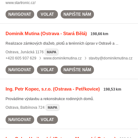
www.startronic.cz/
NAVIGOVAT
VOLAT
NAPIŠTE NÁM
Dominik Mutina
(Ostrava - Stará Bělá)
198,66 km
Realizace zámkových dlažeb, plotů a terénních úprav v Ostravě a ...
Ostrava
,
Junácká 1176
MAPA
+420 605 937 629
www.dominikmutina.cz
stavby@dominikmutina.cz
NAVIGOVAT
VOLAT
NAPIŠTE NÁM
Ing. Petr Kopec, s.r.o.
(Ostrava - Petřkovice)
198,53 km
Provádíme výstavbu a rekonstrukce rodinných domů.
Ostrava
,
Balbínova 724
MAPA
NAVIGOVAT
VOLAT