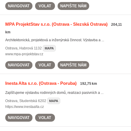
NAVIGOVAT
VOLAT
NAPIŠTE NÁM
MPA ProjektStav s.r.o.
(Ostrava - Slezská Ostrava)
204,11
km
Architektonická, projektová a inženýrská činnost. Výstavba a ...
Ostrava
,
Habrová 1132
MAPA
www.mpa-projektstav.cz
NAVIGOVAT
VOLAT
NAPIŠTE NÁM
Inesta Alta s.r.o.
(Ostrava - Poruba)
192,75 km
Zajišťujeme výstavbu rodinných domů, realizaci pasivních a ...
Ostrava
,
Studentská 6202
MAPA
https://www.inestaalta.cz
NAVIGOVAT
VOLAT