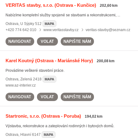
VERITAS stavby, s.r.o.
(Ostrava - Kunčice)
202,60 km
Nabízíme kompletní služby spojené se stavbami a rekonstrukcemi, ...
Ostrava
,
U Sýpky 512
MAPA
+420 774 642 010
www.veritasstavby.cz
veritas-stavby@seznam.cz
NAVIGOVAT
VOLAT
NAPIŠTE NÁM
Karel Koutný
(Ostrava - Mariánské Hory)
200,08 km
Provádíme veškeré stavební práce.
Ostrava
,
Zelená 2418
MAPA
www.az-interier.cz
NAVIGOVAT
VOLAT
NAPIŠTE NÁM
Startronic, s.r.o.
(Ostrava - Poruba)
194,02 km
Výstavba, rekonstrukce a zateplování rodinných i bytových domů.
Ostrava
,
Hlavní 6147
MAPA