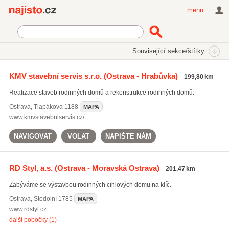
Najisto.cz
menu
SEKCE
ŠTÍTKY
Související sekce/štítky
Najisto.cz
Bydlení
Stavba a rekonstrukce
Stavební firmy
KMV stavební servis s.r.o.
(Ostrava - Hrabůvka)
199,80 km
Byty a rodinné domy
Realizace staveb rodinných domů a rekonstrukce rodinných domů.
Ostrava
,
Tlapákova 1188
MAPA
www.kmvstavebniservis.cz/
NAVIGOVAT
VOLAT
NAPIŠTE NÁM
RD Styl, a.s.
(Ostrava - Moravská Ostrava)
201,47 km
Zabýváme se výstavbou rodinných cihlových domů na klíč.
Ostrava
,
Stodolní 1785
MAPA
www.rdstyl.cz
další pobočky (1)