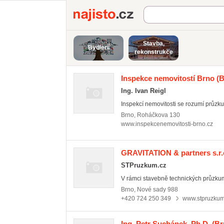
Najisto.cz
Stavba,
Bydlení
rekonstrukce
Inspekce nemovitostí Brno
(B
Ing. Ivan Reigl
Inspekcí nemovitosti se rozumí průzk
Brno
,
Roháčkova 130
www.inspekcenemovitosti-brno.cz
GRAVITATION & partners s.r.
STPruzkum.cz
V rámci stavebně technických průzkum
Brno
,
Nové sady 988
+420 724 250 349
www.stpruzkum
Ing. Petr Suchánek, Ph.D.
(Br