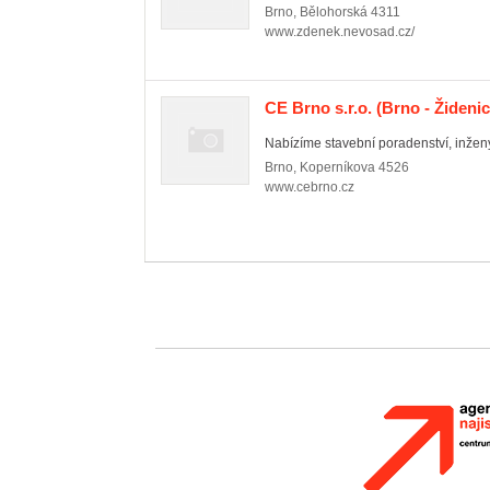
Brno
,
Bělohorská 4311
www.zdenek.nevosad.cz/
CE Brno s.r.o.
(Brno - Židenic
Nabízíme stavební poradenství, inžený
Brno
,
Koperníkova 4526
www.cebrno.cz