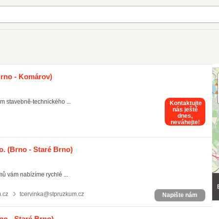
rno - Komárov)
um stavebně-technického ...
Kontaktujte
nás ještě
dnes,
neváhejte!
o.
(Brno - Staré Brno)
ů vám nabízíme rychlé ...
.cz
tcervinka@stpruzkum.cz
Napište nám
no - Staré Brno)