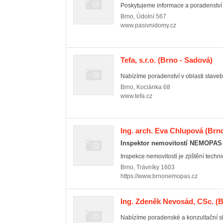
Poskytujeme informace a poradenství v
Brno
,
Údolní 567
www.pasivnidomy.cz
Tefa, s.r.o.
(Brno - Sadová)
Nabízíme poradenství v oblasti stavebn
Brno
,
Kociánka 68
www.tefa.cz
Ing. arch. Eva Chlupová
(Brno
Inspektor nemovitostí NEMOPAS
Inspekce nemovitostí je zjištění techn
Brno
,
Trávníky 1603
https://www.brnonemopas.cz
Ing. Zdeněk Nevosád, CSc.
(B
Nabízíme poradenské a konzultační slu