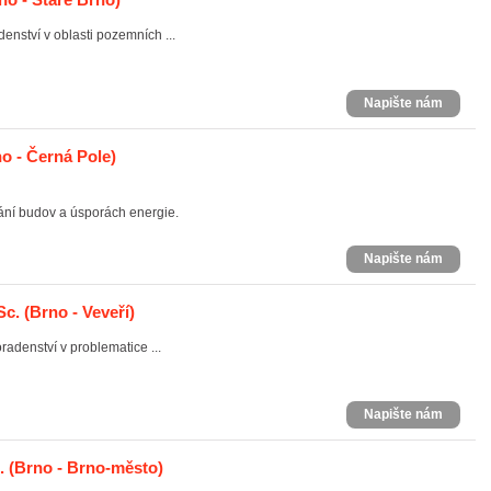
enství v oblasti pozemních ...
Napište nám
o - Černá Pole)
ání budov a úsporách energie.
Napište nám
Sc.
(Brno - Veveří)
adenství v problematice ...
Napište nám
.
(Brno - Brno-město)