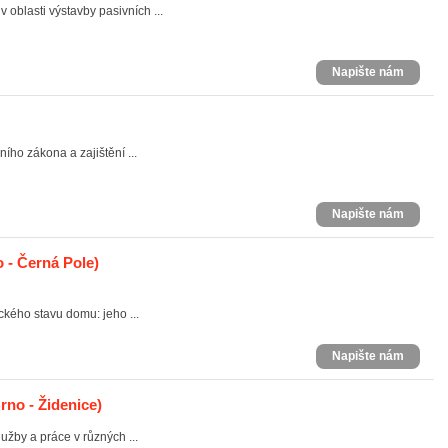
 oblasti výstavby pasivních ...
Napište nám
ího zákona a zajištění ...
Napište nám
 - Černá Pole)
ického stavu domu: jeho ...
Napište nám
rno - Židenice)
žby a práce v různých ...