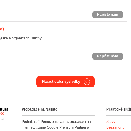
Napište nám
e)
rské a organizační služby ...
Napište nám
Načíst další výsledky
Propagace na Najisto
Praktické služ
Agentura Najisto
Podnikáte? Pomůžeme vám s propagací na
Slevy
internetu. Jsme Google Premium Partner a
Bezšanonu