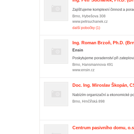
Zajišťujeme komplexní činnost a porad
Brno
,
Hybešova 308
www.petrsuchanek.cz
další pobočky (1)
Ing. Roman Brzoň, Ph.D.
(Brn
Ensin
Poskytujeme poradenství při zateplov
Brno
,
Hansmannova 491
www.ensin.cz
Doc. Ing. Miroslav Škopán, C
Nabízím organizační a ekonomické por
Brno
,
Hrnčířská 898
Centrum pasivního domu, o.s