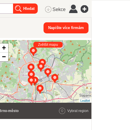
Sekce
Napište více firmám
Zvětšit mapu
+
−
Leaflet
Brno-město
Vybrat region