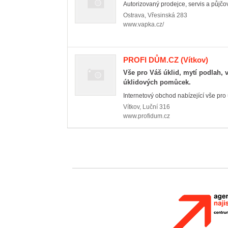
Autorizovaný prodejce, servis a půj
Ostrava
,
Vřesinská 283
www.vapka.cz/
PROFI DŮM.CZ
(Vítkov)
Vše pro Váš úklid, mytí podlah, 
úklidových pomůcek.
Internetový obchod nabízející vše pro ú
Vítkov
,
Luční 316
www.profidum.cz