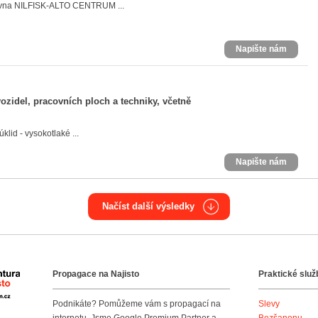
čovna NILFISK-ALTO CENTRUM ...
Napište nám
vozidel, pracovních ploch a techniky, včetně
klid - vysokotlaké ...
Napište nám
Načíst další výsledky
Propagace na Najisto
Praktické služ
Agentura Najisto
Podnikáte? Pomůžeme vám s propagací na
Slevy