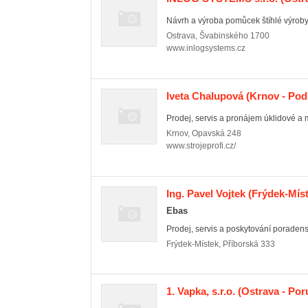
Návrh a výroba pomůcek štíhlé výroby
Ostrava
,
Švabinského 1700
www.inlogsystems.cz
Iveta Chalupová
(Krnov - Pod
Prodej, servis a pronájem úklidové a m
Krnov
,
Opavská 248
www.strojeprofi.cz/
Ing. Pavel Vojtek
(Frýdek-Míst
Ebas
Prodej, servis a poskytování poradenst
Frýdek-Místek
,
Příborská 333
1. Vapka, s.r.o.
(Ostrava - Por