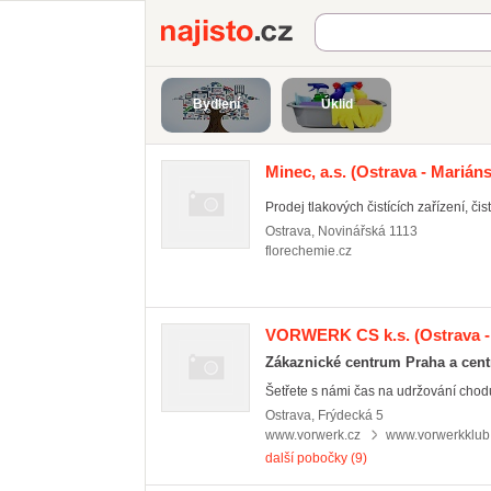
Najisto.cz
Bydlení
Úklid
Minec, a.s.
(Ostrava - Marián
Prodej tlakových čistících zařízení, čis
Ostrava
,
Novinářská 1113
florechemie.cz
VORWERK CS k.s.
(Ostrava -
Zákaznické centrum Praha a cent
Šetřete s námi čas na udržování chod
Ostrava
,
Frýdecká 5
www.vorwerk.cz
www.vorwerkklub
další pobočky (9)