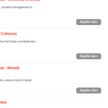
, vizuální management a ...
Napište nám
 Cvilínem)
ycí techniky a poskytování ...
Napište nám
ek - Místek)
ví v oboru mycích strojů.
Napište nám
uba)