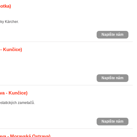
otka)
iky Kärcher.
Napište nám
- Kunčice)
Napište nám
va - Kunčice)
statických zametačů.
Napište nám
ava - Moravská Ostrava)