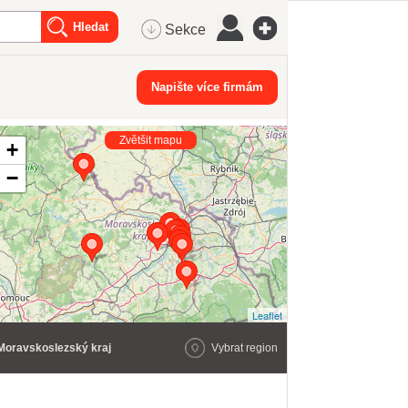
Sekce
Napište více firmám
Zvětšit mapu
+
−
Leaflet
Moravskoslezský kraj
Vybrat region