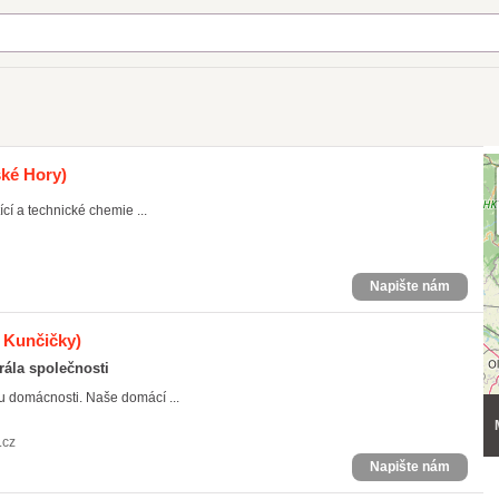
ské Hory)
tící a technické chemie ...
Napište nám
 Kunčičky)
rála společnosti
u domácnosti. Naše domácí ...
.cz
Napište nám