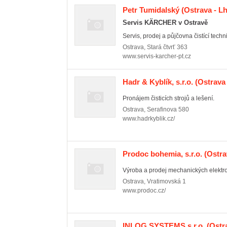
Petr Tumidalský
(Ostrava - Lh
Servis KÄRCHER v Ostravě
Servis, prodej a půjčovna čistící techn
Ostrava
,
Stará čtvrť 363
www.servis-karcher-pt.cz
Hadr & Kyblík, s.r.o.
(Ostrava 
Pronájem čisticích strojů a lešení.
Ostrava
,
Serafinova 580
www.hadrkyblik.cz/
Prodoc bohemia, s.r.o.
(Ostra
Výroba a prodej mechanických elektro
Ostrava
,
Vratimovská 1
www.prodoc.cz/
INLOG SYSTEMS s.r.o.
(Ostr