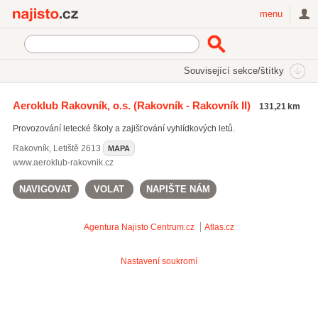
Najisto.cz
menu
SEKCE
ŠTÍTKY
Související sekce/štítky
Najisto.cz
Cestování a ubytování
Letecká doprava
Aeroklub Rakovník, o.s.
(Rakovník - Rakovník II)
131,21 km
Vyhlídkové lety a lety balónem
(110)
Provozování letecké školy a zajišťování vyhlídkových letů.
Letiště
(29)
Aerotaxi
(15)
Rakovník
,
Letiště 2613
MAPA
www.aeroklub-rakovnik.cz
NAVIGOVAT
VOLAT
NAPIŠTE NÁM
Agentura Najisto
Centrum.cz
Atlas.cz
Nastavení soukromí