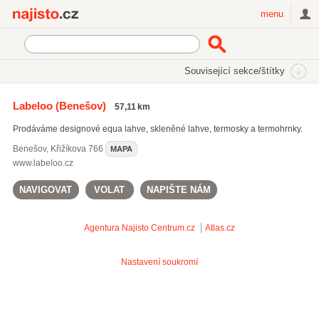
Najisto.cz
menu
SEKCE
ŠTÍTKY
Související sekce/štítky
Najisto.cz
Internetové obchody a služby
On-line obchody
Labeloo
(Benešov)
57,11 km
Bio/eko výrobky
Prodáváme designové equa lahve, skleněné lahve, termosky a termohrnky.
Biokosmetika
(453)
Biopotraviny
(76)
Benešov
,
Křižíkova 766
MAPA
Prací a čisticí biovýrobky
(35)
www.labeloo.cz
NAVIGOVAT
VOLAT
NAPIŠTE NÁM
Všechny související sekce
Agentura Najisto
Centrum.cz
Atlas.cz
Nastavení soukromí