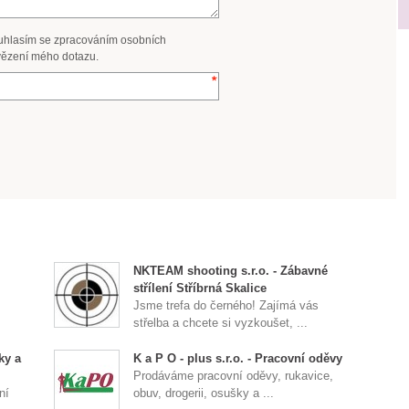
uhlasím se zpracováním osobních
ězení mého dotazu.
NKTEAM shooting s.r.o. - Zábavné
střílení Stříbrná Skalice
Jsme trefa do černého! Zajímá vás
střelba a chcete si vyzkoušet, ...
ky a
K a P O - plus s.r.o. - Pracovní oděvy
Prodáváme pracovní oděvy, rukavice,
ní
obuv, drogerii, osušky a ...