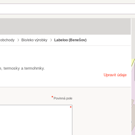
 obchody
Bio/eko výrobky
Labeloo (Benešov)
, termosky a termohrnky.
Upravit údaje
Povinná pole