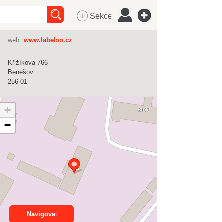
Sekce
web:
www.labeloo.cz
Křižíkova 766
Benešov
256 01
+
−
Navigovat