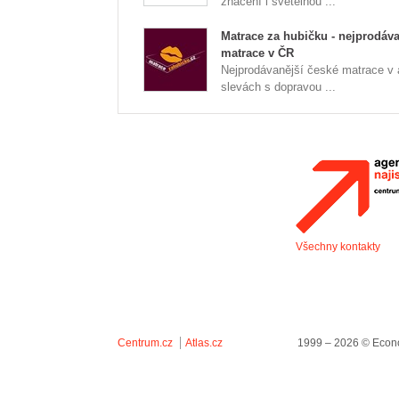
značení i světelnou ...
Matrace za hubičku - nejprodáva
matrace v ČR
Nejprodávanější české matrace v
slevách s dopravou ...
Všechny kontakty
Centrum.cz
Atlas.cz
1999 – 2026 © Econo