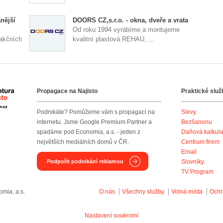
nější
DOORS CZ,s.r.o. - okna, dveře a vrata
Od roku 1994 vyrábíme a montujeme
 akčních
kvalitní plastová REHAU, ...
Propagace na Najisto
Praktické služ
Agentura Najisto
Podnikáte? Pomůžeme vám s propagací na
Slevy
internetu. Jsme Google Premium Partner a
Bezšanonu
spadáme pod Economia, a.s. - jeden z
Daňová kalkul
největších mediálních domů v ČR.
Centrum firem
Email
Podpořit podnikání reklamou
Slovníky
TV Program
mia, a.s.
O nás
Všechny služby
Volná místa
Ochr
Nastavení soukromí