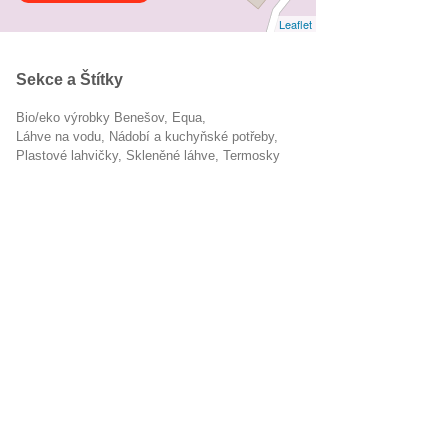
Leaflet
Sekce a Štítky
Bio/eko výrobky Benešov
Equa
láhve na vodu
Nádobí a kuchyňské potřeby
plastové lahvičky
skleněné láhve
termosky