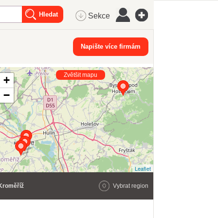
Sekce
Napište více firmám
Zvětšit mapu
+
−
Leaflet
Kroměříž
Vybrat region