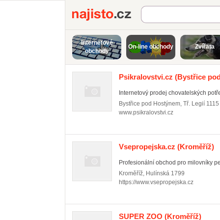
Najisto.cz
Internetové
On-line obchody
Zvířata
obchody
Psikralovstvi.cz
(Bystřice po
Internetový prodej chovatelských potře
Bystřice pod Hostýnem
,
Tř. Legií 1115
www.psikralovstvi.cz
Vsepropejska.cz
(Kroměříž)
Profesionální obchod pro milovníky pej
Kroměříž
,
Hulínská 1799
https://www.vsepropejska.cz
SUPER ZOO
(Kroměříž)