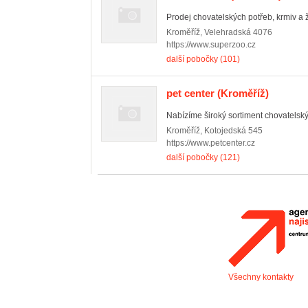
Prodej chovatelských potřeb, krmiv a ž
Kroměříž
,
Velehradská 4076
https://www.superzoo.cz
další pobočky (101)
pet center
(Kroměříž)
Nabízíme široký sortiment chovatelskýc
Kroměříž
,
Kotojedská 545
https://www.petcenter.cz
další pobočky (121)
Všechny kontakty