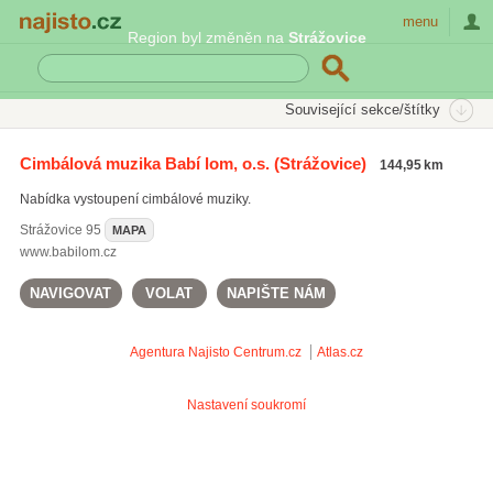
Najisto.cz
menu
Region byl změněn na
Strážovice
SEKCE
ŠTÍTKY
Související sekce/štítky
Najisto.cz
Kultura a zábava
Hudební služby a prodej hudebnin
Cimbálová muzika Babí lom, o.s.
(Strážovice)
144,95 km
Hudební skupiny a interpreti
Nabídka vystoupení cimbálové muziky.
Strážovice
95
MAPA
www.babilom.cz
NAVIGOVAT
VOLAT
NAPIŠTE NÁM
Agentura Najisto
Centrum.cz
Atlas.cz
Nastavení soukromí