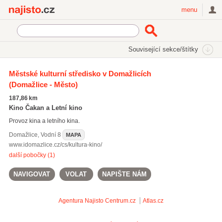
Najisto.cz
menu
SEKCE
ŠTÍTKY
Související sekce/štítky
Najisto.cz
Kultura a zábava
Kina
Letní kina
Městské kulturní středisko v Domažlicích
(Domažlice - Město)
187,86 km
Kino Čakan a Letní kino
Provoz kina a letního kina.
Domažlice
,
Vodní 8
MAPA
www.idomazlice.cz/cs/kultura-kino/
další pobočky (1)
NAVIGOVAT
VOLAT
NAPIŠTE NÁM
Agentura Najisto
Centrum.cz
Atlas.cz