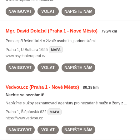
NAVIGOVAT
VOLAT
NAPIŠTE NÁM
Mgr. David Doležal
(Praha 1 - Nové Město)
79,94 km
Pomoc při řešení krizí v životě osobním, partnerském i ...
Praha 1
,
U Bulhara 1655
MAPA
www.psychoterapeut.cz
NAVIGOVAT
VOLAT
NAPIŠTE NÁM
Vedvou.cz
(Praha 1 - Nové Město)
80,38 km
Nechte se seznámit!
Nabízíme služby seznamovací agentury pro nezadané muže a ženy z ...
Praha 1
,
Štěpánská 622
MAPA
https://www.vedvou.cz
NAVIGOVAT
VOLAT
NAPIŠTE NÁM