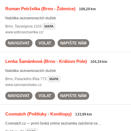
Roman Petrželka
(Brno - Židenice)
108,29 km
Nabídka seznamovacích služeb.
Brno
,
Taussigova 1103
MAPA
www.astroseznamka.cz/
NAVIGOVAT
VOLAT
NAPIŠTE NÁM
Lenka Šamánková
(Brno - Královo Pole)
104,34 km
Nabídka seznamovacích služeb.
Brno
,
Palackého třída 773
MAPA
www.sanceprolasku.cz
NAVIGOVAT
VOLAT
NAPIŠTE NÁM
Cosmatch
(Pnětluky - Konětopy)
133,99 km
Cosmatch.cz — první česká online seznamka založená na ...