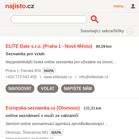
Najisto.cz
menu
SEKCE
ŠTÍTKY
Související sekce/štítky
Najisto.cz
Kultura a zábava
Seznamovací agentury a služby
ELITE Date s.r.o.
(Praha 1 - Nové Město)
80,59 km
Erotické seznamky
(42)
Seznamka pro vztah
Nejspolehlivější česká online seznamka pro uživatele na úrovni, ...
Praha 1
,
Panská 854
MAPA
+420 773 543 459
www.elitedate.cz
info@elitedate.cz
NAVIGOVAT
VOLAT
NAPIŠTE NÁM
Evropska-seznamka.cz
(Olomouc)
131,31 km
online seznámení s muži ze zahraničí
Seriózní online seznamovací agentura zprostředkovávající ...
Olomouc
,
Šmeralova 991
MAPA
www.evropska-seznamka.cz