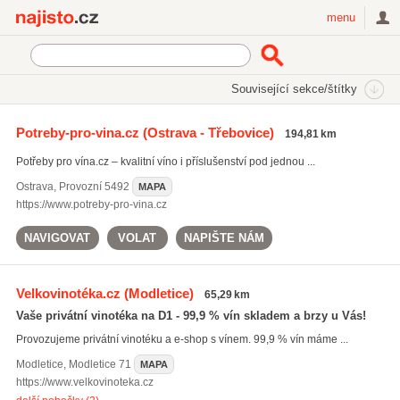
Najisto.cz
menu
SEKCE
ŠTÍTKY
Související sekce/štítky
Najisto.cz
Nakupování
Obchody
Potraviny a nápoje
Potreby-pro-vina.cz
(Ostrava - Třebovice)
194,81 km
Vinotéky
On-line prodej vín
Potřeby pro vína.cz – kvalitní víno i příslušenství pod jednou ...
Ostrava
,
Provozní 5492
MAPA
https://www.potreby-pro-vina.cz
NAVIGOVAT
VOLAT
NAPIŠTE NÁM
Velkovinotéka.cz
(Modletice)
65,29 km
Vaše privátní vinotéka na D1 - 99,9 % vín skladem a brzy u Vás!
Provozujeme privátní vinotéku a e-shop s vínem. 99,9 % vín máme ...
Modletice
,
Modletice 71
MAPA
https://www.velkovinoteka.cz