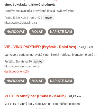
víno, čokoláda, dárkové předměty
Prodáváme kvalitní a prověřená česká i světová vína - ...
Praha 5
,
Ke Koh-i-nooru 472
MAPA
https://www.dobravina.cz
NAVIGOVAT
VOLAT
NAPIŠTE NÁM
ViP - VINO PARTNER
(Fryšták - Dolní Ves)
170,05 km
Lahvové a sudové moravské víno - široká nabídka. Montujeme také ...
Fryšták
,
Stolařská 40
MAPA
https://www.vino-partner.cz
další pobočky (13)
NAVIGOVAT
VOLAT
NAPIŠTE NÁM
VELTLIN vinný bar
(Praha 8 - Karlín)
78,92 km
VELTLIN je vinný bar v srdci Karlína, kde můžete ochutnat ...