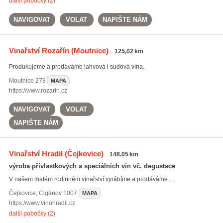
další pobočky (2)
NAVIGOVAT
VOLAT
NAPIŠTE NÁM
Vinařství Rozařín
(Moutnice)
125,02 km
Produkujeme a prodáváme lahvová i sudová vína.
Moutnice
278
MAPA
https://www.rozarin.cz
NAVIGOVAT
VOLAT
NAPIŠTE NÁM
Vinařství Hradil
(Čejkovice)
148,05 km
výroba přívlastkových a speciálních vín vč. degustace
V našem malém rodinném vinařství vyrábíme a prodáváme ...
Čejkovice
,
Cigánov 1007
MAPA
https://www.vinohradil.cz
další pobočky (2)