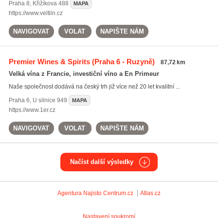
Praha 8
,
Křižíkova 488
MAPA
https://www.veltlin.cz
NAVIGOVAT
VOLAT
NAPIŠTE NÁM
Premier Wines & Spirits
(Praha 6 - Ruzyně)
87,72 km
Velká vína z Francie, investiční víno a En Primeur
Naše společnost dodává na český trh již více než 20 let kvalitní ...
Praha 6
,
U silnice 949
MAPA
https://www.1er.cz
NAVIGOVAT
VOLAT
NAPIŠTE NÁM
Načíst další výsledky
Agentura Najisto
Centrum.cz
Atlas.cz
Nastavení soukromí