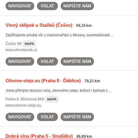
NAVIGOVAT
VOLAT
NAPIŠTE NÁM
Vinný sklípek u Staňků
(Češov)
58,16 km
Zajišťujeme prodej vín z malovinařství z Moravy, sommeliérské ...
Češov
98
MAPA
www.vinostanek.cz
NAVIGOVAT
VOLAT
NAPIŠTE NÁM
Olivove-oleje.eu
(Praha 8 - Ďáblice)
79,21 km
Jsme přímými dovozci vína, olivového oleje, koření i bylinek z ...
Praha 8
,
Březnová 968
MAPA
www.olivove-oleje.eu
NAVIGOVAT
VOLAT
NAPIŠTE NÁM
Dobrá vína
(Praha 5 - Stodůlky)
86,89 km