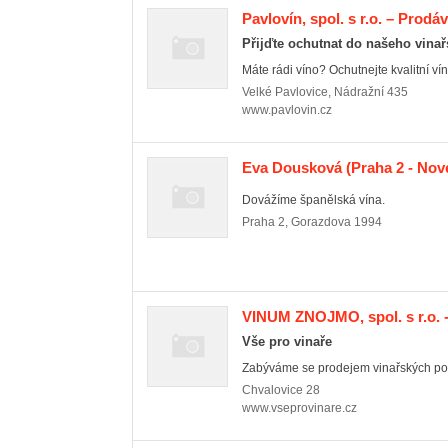
Pavlovín, spol. s r.o. – Prod
Přijďte ochutnat do našeho vinař
Máte rádi víno? Ochutnejte kvalitní vína
Velké Pavlovice
,
Nádražní 435
www.pavlovin.cz
Eva Dousková
(Praha 2 - Nov
Dovážíme španělská vína.
Praha 2
,
Gorazdova 1994
VINUM ZNOJMO, spol. s r.o. -
Vše pro vinaře
Zabýváme se prodejem vinařských potř
Chvalovice
28
www.vseprovinare.cz