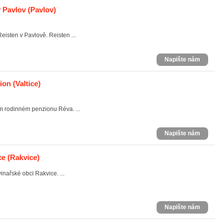
y Pavlov
(Pavlov)
eisten v Pavlově. Reisten ...
Napište nám
ion
(Valtice)
em rodinném penzionu Réva. ...
Napište nám
ce
(Rakvice)
vinařské obci Rakvice. ...
Napište nám