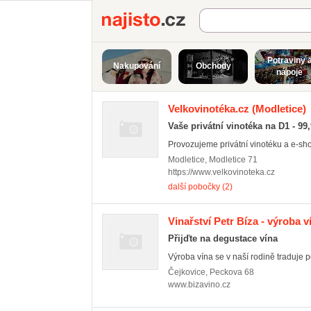
Najisto.cz
Potraviny 
Nakupování
Obchody
nápoje
Velkovinotéka.cz
(Modletice)
Vaše privátní vinotéka na D1 - 99
Provozujeme privátní vinotéku a e-sho
Modletice
,
Modletice 71
https://www.velkovinoteka.cz
další pobočky (2)
Vinařství Petr Bíza - výroba v
Přijďte na degustace vína
Výroba vína se v naší rodině traduje 
Čejkovice
,
Peckova 68
www.bizavino.cz