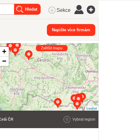
Sekce
Napište více firmám
Zvětšit mapu
+
−
Leaflet
Celá ČR
Vybrat region