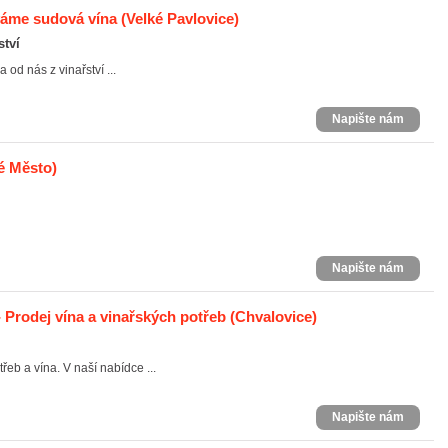
áváme sudová vína
(Velké Pavlovice)
ství
 od nás z vinařství ...
Napište nám
é Město)
Napište nám
 Prodej vína a vinařských potřeb
(Chvalovice)
eb a vína. V naší nabídce ...
Napište nám