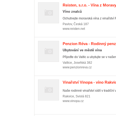
Reisten, s.r.o. - Vína z Morav
Víno znalců
Ochutnejte moravská vína z vinařství R
Pavlov
,
Česká 187
www.reisten.net
Penzion Réva - Rodinný penz
Ubytování ve městě vína
Přijeďte do Valtic a ubytujte se v naš
Valtice
,
Josefská 382
www.penzionreva.cz
Vinařství Vinopa - víno Rakvi
Naše rodinné vinařství sídlí v tradiční 
Rakvice
,
Svislá 821
www.vinopa.cz