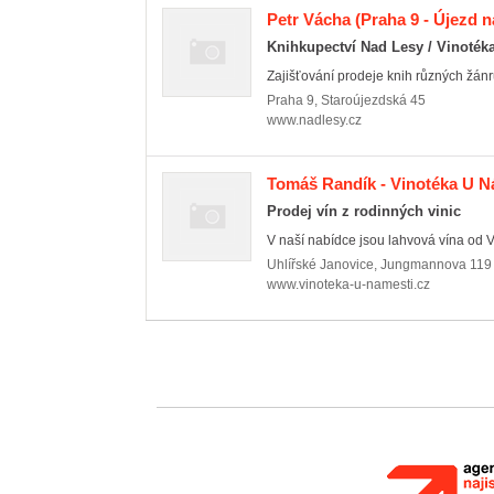
Petr Vácha
(Praha 9 - Újezd n
Knihkupectví Nad Lesy / Vinoték
Zajišťování prodeje knih různých žánr
Praha 9
,
Staroújezdská 45
www.nadlesy.cz
Tomáš Randík - Vinotéka U N
Prodej vín z rodinných vinic
V naší nabídce jsou lahvová vína od Vina
Uhlířské Janovice
,
Jungmannova 119
www.vinoteka-u-namesti.cz