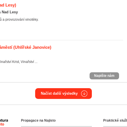
ad Lesy)
a Nad Lesy
ů a provozování vinotéky.
áměstí
(Uhlířské Janovice)
řství Krist, Vinařství ...
Napište nám
Načíst další výsledky
Propagace na Najisto
Praktické služ
Agentura Najisto