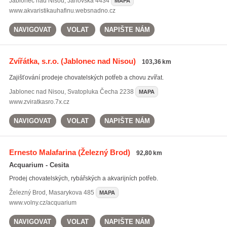
Jablonec nad Nisou
,
Janovská 4434
MAPA
www.akvaristikauhafinu.websnadno.cz
NAVIGOVAT
VOLAT
NAPIŠTE NÁM
Zvířátka, s.r.o.
(Jablonec nad Nisou)
103,36 km
Zajišťování prodeje chovatelských potřeb a chovu zvířat.
Jablonec nad Nisou
,
Svatopluka Čecha 2238
MAPA
www.zviratkasro.7x.cz
NAVIGOVAT
VOLAT
NAPIŠTE NÁM
Ernesto Malafarina
(Železný Brod)
92,80 km
Acquarium - Cesita
Prodej chovatelských, rybářských a akvarijních potřeb.
Železný Brod
,
Masarykova 485
MAPA
www.volny.cz/acquarium
NAVIGOVAT
VOLAT
NAPIŠTE NÁM