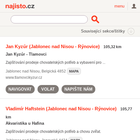
Najisto.cz
menu
SEKCE
ŠTÍTKY
Související sekce/štítky
Najisto.cz
Nakupování
Obchody
Zvířata a chovatelství
Jan Kyzúr
(Jablonec nad Nisou - Rýnovice)
105,32 km
Akvaristiky
Jan Kyzúr - Tlamovci
On-line akvaristiky
(45)
Zajišťování prodeje chovatelských potřeb a vybavení pro ...
Jablonec nad Nisou
,
Belgická 4852
MAPA
www.tlamovcikyzur.cz
NAVIGOVAT
VOLAT
NAPIŠTE NÁM
Vladimír Haftstein
(Jablonec nad Nisou - Rýnovice)
105,77
km
Akvaristika u Hafina
Zajišťování prodeje chovatelských potřeb a chovu zvířat.