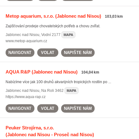
Metop aquarium, s.r.o.
(Jablonec nad Nisou)
103,03 km
Zajišťování prodeje chovatelských potřeb a chovu zvířat.
Jablonec nad Nisou
,
Vodní 2177
MAPA
www.metop-aquarium.cz
NAVIGOVAT
VOLAT
NAPIŠTE NÁM
AQUA R&P
(Jablonec nad Nisou)
104,04 km
Nabízíme více jak 100 druhů akvarijních tropických rostlin po ...
Jablonec nad Nisou
,
Na Roli 3462
MAPA
https://www.aqua-rap.cz
NAVIGOVAT
VOLAT
NAPIŠTE NÁM
Peuker Strojírna, s.r.o.
(Jablonec nad Nisou - Proseč nad Nisou)