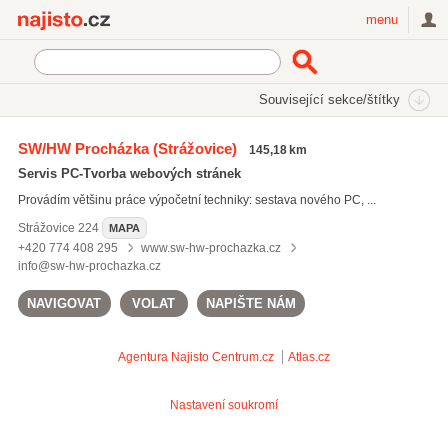
Najisto.cz
menu
SEKCE
ŠTÍTKY
Související sekce/štítky
Najisto.cz
Počítače a komunikace
Internetové služby
SW/HW Procházka
(Strážovice)
145,18 km
Webdesign
Servis PC-Tvorba webových stránek
Provádím většinu práce výpočetní techniky: sestava nového PC, ...
Strážovice
224
MAPA
+420 774 408 295
www.sw-hw-prochazka.cz
info@sw-hw-prochazka.cz
NAVIGOVAT
VOLAT
NAPIŠTE NÁM
Agentura Najisto
Centrum.cz
Atlas.cz
Nastavení soukromí