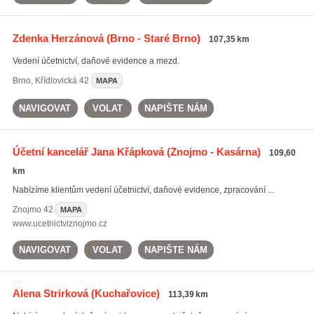
Zdenka Herzánová
(Brno - Staré Brno)
107,35 km
Vedení účetnictví, daňové evidence a mezd.
Brno
,
Křídlovická 42
MAPA
NAVIGOVAT
VOLAT
NAPIŠTE NÁM
Účetní kancelář Jana Křápková
(Znojmo - Kasárna)
109,60
km
Nabízíme klientům vedení účetnictví, daňové evidence, zpracování ...
Znojmo
42
MAPA
www.ucetnictviznojmo.cz
NAVIGOVAT
VOLAT
NAPIŠTE NÁM
Alena Strirková
(Kuchařovice)
113,39 km