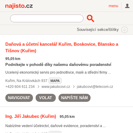
Najisto.cz
menu
SEKCE
ŠTÍTKY
Související sekce/štítky
Najisto.cz
Právo a finance
Daně a účetnictví
Účetnictví
Daňová a účetní kancelář Kuřim, Boskovice, Blansko a
Tišnov
(Kuřim)
95,05 km
Podnikejte v pohodě díky našemu daňovému poradenství
Ucelený ekonomický servis pro jednotlivce, malé a střední firmy ...
Kuřim
,
Na Královkách 937
MAPA
+420 604 611 234
www.jakubcovi.cz
jakubcovi@telecom.cz
NAVIGOVAT
VOLAT
NAPIŠTE NÁM
Ing. Jiří Jakubec
(Kuřim)
95,05 km
Nabízíme vedení účetnictví, daňové evidence, poradenství a ...