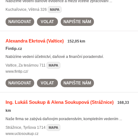
Nabízíme vedení daňové evidence a mezd včetně zpracování ...
Kuchařovice
,
Větrná 326
MAPA
NAVIGOVAT
VOLAT
NAPIŠTE NÁM
Alexandra Ekrtová
(Valtice)
152,05 km
Fintip.cz
Nabízíme vedení účetnictví, daňové a finanční poradenství.
Valtice
,
Za tesárnou 711
MAPA
www.fintip.cz/
NAVIGOVAT
VOLAT
NAPIŠTE NÁM
Ing. Lukáš Soukup & Alena Soukupová
(Strážnice)
168,33
km
Naše firma se zabývá daňovým poradenstvím, kompletním vedením ...
Strážnice
,
Tyršova 1714
MAPA
www.uctosoukup.cz