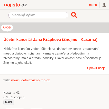
Najisto.cz
menu
ÚVOD
Účetní kancelář Jana Křápková (Znojmo - Kasárna)
Nabízíme klientům vedení účetnictví, daňové evidence, zpracování
mezd a daňových přiznání. Firma je zaměřena především na
živnostníky, malé a střední podniky. Hlavní oblastí naší působnosti je
Znojmo a jeho okolí.
Upravit údaje
web:
www.ucetnictviznojmo.cz
Kasárna 42
671 51
Znojmo
MAPA