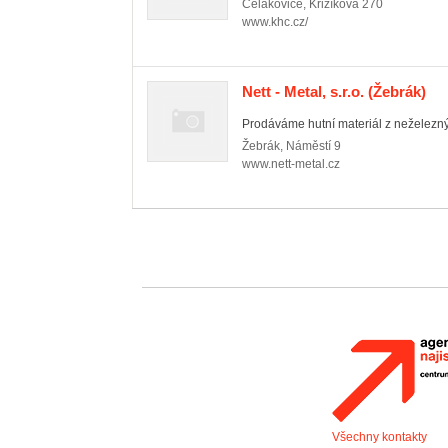
Čelákovice
,
Křižíkova 270
www.khc.cz/
Nett - Metal, s.r.o.
(Žebrák)
Prodáváme hutní materiál z neželezných
Žebrák
,
Náměstí 9
www.nett-metal.cz
Všechny kontakty