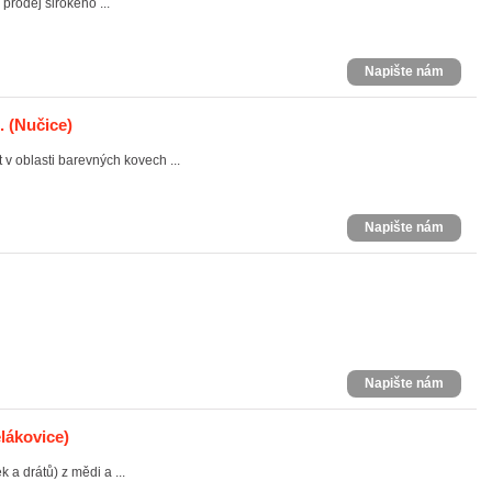
prodej širokého ...
Napište nám
.
(Nučice)
v oblasti barevných kovech ...
Napište nám
Napište nám
lákovice)
k a drátů) z mědi a ...