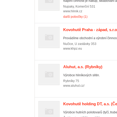
Náplní činností je nákup, skladování a 
Nupaky
,
Komerční 531
www.hlinik.cz
další pobočky (1)
Kovohutě Praha - západ, s.r.o
Provádíme obchodní a výrobní činnost 
Nučice
,
U zastávky 353
www.khpz.eu
Aluhut, a.s.
(Rybníky)
Výrobce hliníkových slitin.
Rybníky
75
www.aluhut.cz/
Kovohutě holding DT, a.s.
(Če
Výrobce hutních polotovarů (tyčí, trube