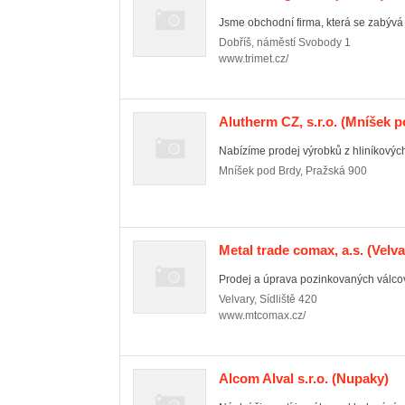
Jsme obchodní firma, která se zabývá
Dobříš
,
náměstí Svobody 1
www.trimet.cz/
Alutherm CZ, s.r.o.
(Mníšek p
Nabízíme prodej výrobků z hliníkových 
Mníšek pod Brdy
,
Pražská 900
Metal trade comax, a.s.
(Velva
Prodej a úprava pozinkovaných válco
Velvary
,
Sídliště 420
www.mtcomax.cz/
Alcom Alval s.r.o.
(Nupaky)