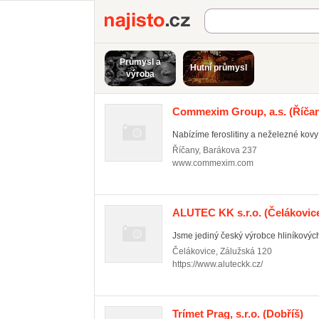
Najisto.cz
Průmysl a
Hutní průmysl
výroba
Commexim Group, a.s.
(Říča
Nabízíme feroslitiny a neželezné kovy
Říčany
,
Barákova 237
www.commexim.com
ALUTEC KK s.r.o.
(Čelákovice
Jsme jediný český výrobce hliníkových
Čelákovice
,
Zálužská 120
https://www.aluteckk.cz/
Trímet Prag, s.r.o.
(Dobříš)