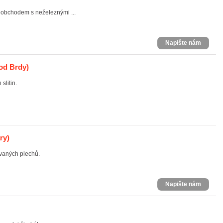
 obchodem s neželeznými ...
Napište nám
od Brdy)
slitin.
ry)
vaných plechů.
Napište nám