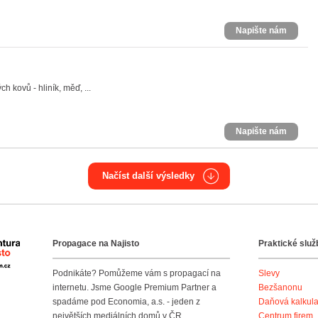
Napište nám
 kovů - hliník, měď, ...
Napište nám
Načíst další výsledky
Propagace na Najisto
Praktické služ
Agentura Najisto
Podnikáte? Pomůžeme vám s propagací na
Slevy
internetu. Jsme Google Premium Partner a
Bezšanonu
spadáme pod Economia, a.s. - jeden z
Daňová kalkul
největších mediálních domů v ČR.
Centrum firem