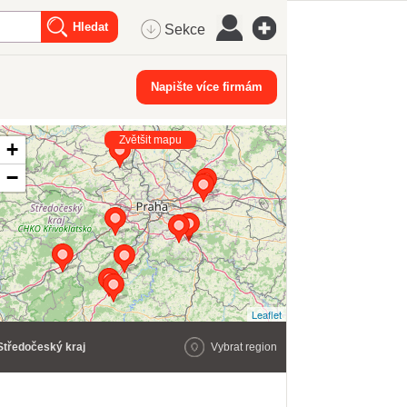
Sekce
Napište více firmám
Zvětšit mapu
+
−
Leaflet
Středočeský kraj
Vybrat region