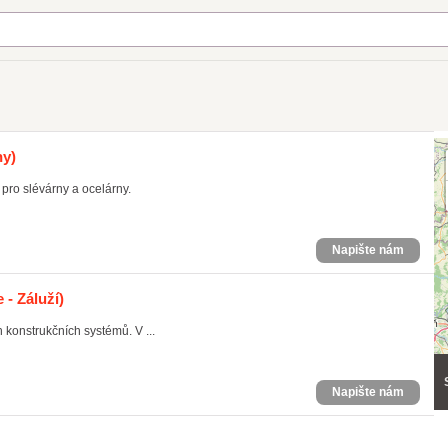
ny)
 pro slévárny a ocelárny.
Napište nám
 - Záluží)
 konstrukčních systémů. V ...
Napište nám