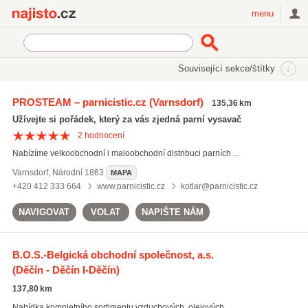
Najisto.cz
menu
SEKCE
ŠTÍTKY
Související sekce/štítky
Najisto.cz
Průmysl a výroba
Strojírenský průmysl
PROSTEAM – parnicistic.cz
(Varnsdorf)
135,36 km
Čisticí a filtrační technika
Užívejte si pořádek, který za vás zjedná parní vysavač
2
hodnocení
Nabízíme velkoobchodní i maloobchodní distribuci parních ...
Varnsdorf
,
Národní 1863
MAPA
+420 412 333 664
www.parnicistic.cz
kotlar@parnicistic.cz
NAVIGOVAT
VOLAT
NAPIŠTE NÁM
B.O.S.-Belgická obchodní společnost, a.s.
(Děčín - Děčín I-Děčín)
137,80 km
Nabídka kompletního sortimentu vzduchových, olejových, ...