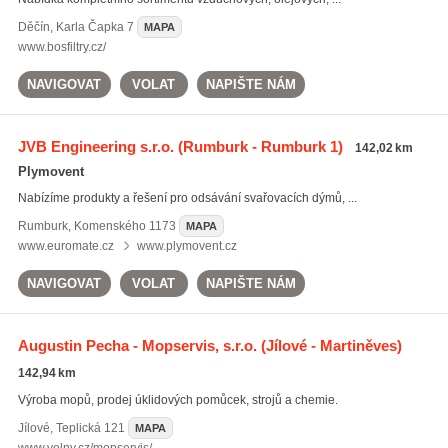
Děčín
,
Karla Čapka 7
MAPA
www.bosfiltry.cz/
NAVIGOVAT
VOLAT
NAPIŠTE NÁM
JVB Engineering s.r.o.
(Rumburk - Rumburk 1)
142,02 km
Plymovent
Nabízíme produkty a řešení pro odsávání svařovacích dýmů, ...
Rumburk
,
Komenského 1173
MAPA
www.euromate.cz
www.plymovent.cz
NAVIGOVAT
VOLAT
NAPIŠTE NÁM
Augustin Pecha - Mopservis, s.r.o.
(Jílové - Martiněves)
142,94 km
Výroba mopů, prodej úklidových pomůcek, strojů a chemie.
Jílové
,
Teplická 121
MAPA