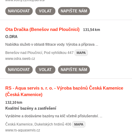
www.volny.cz/mopservis/
NAVIGOVAT
VOLAT
NAPIŠTE NÁM
Ota Dračka
(Benešov nad Ploučnicí)
131,54 km
O.DRA
Nabídka služeb v oblasti filtrace vody. Výroba a příprava ...
Benešov nad Ploučnicí
,
Pod vyhlídkou 447
MAPA
www.odra.sweb.cz
NAVIGOVAT
VOLAT
NAPIŠTE NÁM
RS - Aqua servis s. r. o. - Výroba bazénů Česká Kamenice
(Česká Kamenice)
132,10 km
Kvalitní bazény a zastřešení
Vyrábíme a dodáváme bazény na klíč včetně příslušenství. ...
Česká Kamenice
,
Dukelských hrdinů 406
MAPA
www.rs-aquaservis.cz