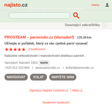
Najisto.cz
menu
Region byl změněn na
Varnsdorf
SEKCE
ŠTÍTKY
Související sekce/štítky
Najisto.cz
Průmysl a výroba
Strojírenský průmysl
PROSTEAM – parnicistic.cz
(Varnsdorf)
135,36 km
Čisticí a filtrační technika
Užívejte si pořádek, který za vás zjedná parní vysavač
2
hodnocení
Nabízíme velkoobchodní i maloobchodní distribuci parních ...
Varnsdorf
,
Národní 1863
MAPA
+420 412 333 664
www.parnicistic.cz
kotlar@parnicistic.cz
NAVIGOVAT
VOLAT
NAPIŠTE NÁM
Agentura Najisto
Centrum.cz
Atlas.cz
Nastavení soukromí