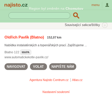
Najisto.cz
menu
Region byl změněn na
Chomutov
SEKCE
ŠTÍTKY
Související sekce/štítky
Najisto.cz
Průmysl a výroba
Strojírenský průmysl
Oldřich Pavlík
(Blatno)
152,07 km
Kotle a tepelná technika
Nabídka instalatérských a topenářských prací. Zajišťujeme ...
Blatno
122
MAPA
www.automatickekotle-pavlik.cz/
NAVIGOVAT
VOLAT
NAPIŠTE NÁM
Agentura Najisto
Centrum.cz
Atlas.cz
Nastavení soukromí