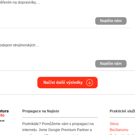
řením na dopravníky, ...
Napište nám
)
dejem strojírenských ...
Napište nám
Načíst další výsledky
Propagace na Najisto
Praktické služ
Agentura Najisto
Podnikáte? Pomůžeme vám s propagací na
Slevy
internetu. Jsme Google Premium Partner a
Bezšanonu