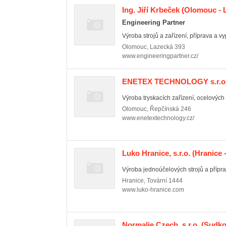
Ing. Jiří Krbeček
(Olomouc - 
Engineering Partner
Výroba strojů a zařízení, příprava a vy
Olomouc
,
Lazecká 393
www.engineeringpartner.cz/
ENETEX TECHNOLOGY s.r.o
Výroba tryskacích zařízení, ocelových 
Olomouc
,
Řepčínská 246
www.enetextechnology.cz/
Luko Hranice, s.r.o.
(Hranice -
Výroba jednoúčelových strojů a přípra
Hranice
,
Tovární 1444
www.luko-hranice.com
Normalie Czech, s.r.o.
(Sudko