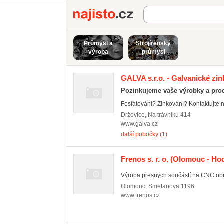
Najisto.cz
Průmysl a
Strojírenský
výroba
průmysl
GALVA s.r.o. - Galvanické zi
Pozinkujeme vaše výrobky a pro
Fosfátování? Zinkování? Kontaktujte na
Držovice
,
Na trávníku 414
www.galva.cz
další pobočky (1)
Frenos s. r. o.
(Olomouc - Hod
Výroba přesných součástí na CNC obrá
Olomouc
,
Smetanova 1196
www.frenos.cz