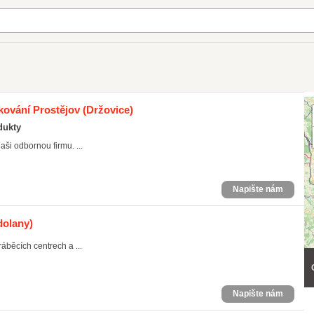
nkování Prostějov
(Držovice)
dukty
ši odbornou firmu. ...
Napište nám
olany)
běcích centrech a ...
Napište nám