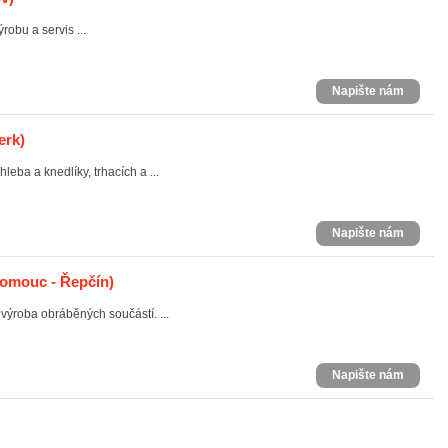
robu a servis ...
Napište nám
rk)
eba a knedlíky, trhacích a ...
Napište nám
omouc - Řepčín)
výroba obráběných součástí. ...
Napište nám