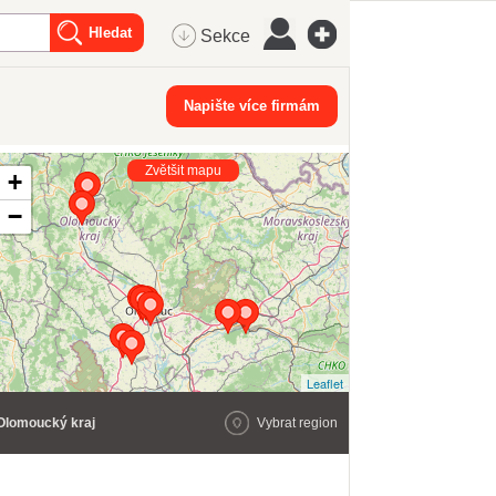
Sekce
Napište více firmám
Zvětšit mapu
+
−
Leaflet
Olomoucký kraj
Vybrat region