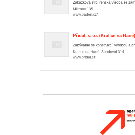
Zakázková strojírenská výroba se zamě
Milenov
135
www.baden.cz/
Přidal, s.r.o.
(Kralice na Hané
Zabýváme se konstrukcí, výrobou a pro
Kralice na Hané
,
Sportovní 314
www.pridal.cz