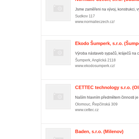
Jsme zaměřeni na vývoj, konstrukci, vý
Sudkov
117
www.normalieczech.cz/
Ekodo Šumperk, s.r.o.
(Šumpe
Výroba nástaveb sypačů, kráječů na chl
Šumperk
,
Anglická 2118
www.ekodosumperk.cz/
CETTEC technology s.r.o.
(Ol
Naším hlavním předmětem činnosti je 
Olomouc
,
Řepčínská 309
www.cettec.cz
Baden, s.r.o.
(Milenov)