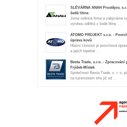
SLÉVÁRNA ANAH Prostějov, s.r.o
šedá litina
Jsme rodinná firma a zabýváme s
výrobou odlitků z šedé litiny. ...
ATOMO PROJEKT s.r.o. - Povrc
úprava kovů
Hlavní činností je povrchová úpra
a jejich tepelné ...
Besta Trade, s.r.o. - Zpracování
Frýdek-Místek
Společnost Besta Trade, s. r. o. p
na tuzemském trhu již od ...