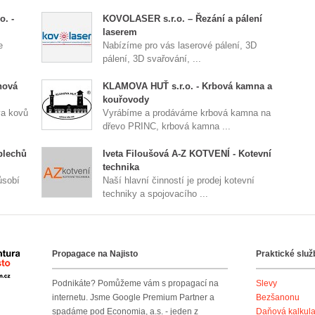
. -
KOVOLASER s.r.o. – Řezání a pálení
laserem
e
Nabízíme pro vás laserové pálení, 3D
pálení, 3D svařování, ...
hová
KLAMOVA HUŤ s.r.o. - Krbová kamna a
kouřovody
va kovů
Vyrábíme a prodáváme krbová kamna na
dřevo PRINC, krbová kamna ...
 plechů
Iveta Filoušová A-Z KOTVENÍ - Kotevní
technika
ůsobí
Naší hlavní činností je prodej kotevní
techniky a spojovacího ...
Propagace na Najisto
Praktické služ
Agentura Najisto
Podnikáte? Pomůžeme vám s propagací na
Slevy
internetu. Jsme Google Premium Partner a
Bezšanonu
spadáme pod Economia, a.s. - jeden z
Daňová kalkul