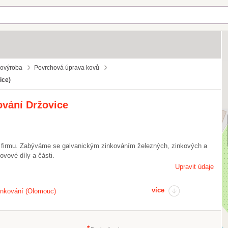
vovýroba
Povrchová úprava kovů
ice)
ování Držovice
u firmu. Zabýváme se galvanickým zinkováním železných, zinkových a
vové díly a části.
Upravit údaje
více
inkování (Olomouc)