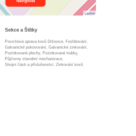
Navigovat
Leaflet
Sekce a Štítky
Povrchová úprava kovů Držovice
fosfátování
galvanické pokovování
galvanické zinkování
pozinkované plechy
pozinkované trubky
půjčovny stavební mechanizace
Strojní části a příslušenství
zinkování kovů