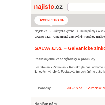
Najisto.cz
ÚVODNÍ STRANA
Najisto.cz
Průmysl a výroba
Hutní průmysl a ko
GALVA s.r.o. - Galvanické zinkování Prostějov (Držov
GALVA s.r.o. – Galvanické zink
Pozinkujeme vaše výrobky a produkty
Fosfátování? Zinkování? Kontaktujte naši odborno
litinových výrobků. Fosfátováním ochráníme vaše ko
Pobočky
GALVA s.r.o. – Galvanické z
Napište nám