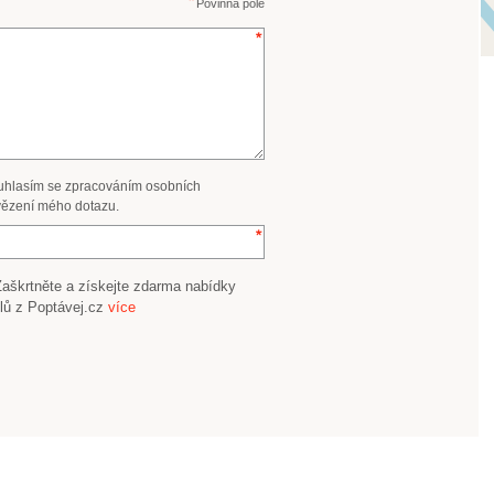
Povinná pole
uhlasím se zpracováním osobních
ězení mého dotazu.
Zaškrtněte a získejte zdarma nabídky
lů z Poptávej.cz
více